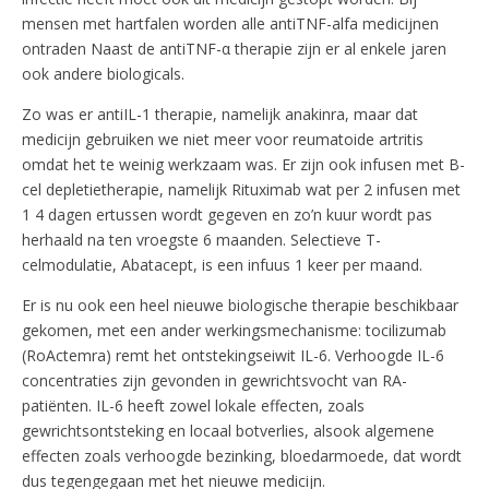
mensen met hartfalen worden alle antiTNF-alfa medicijnen
ontraden Naast de antiTNF-α therapie zijn er al enkele jaren
ook andere biologicals.
Zo was er antiIL-1 therapie, namelijk anakinra, maar dat
medicijn gebruiken we niet meer voor reumatoide artritis
omdat het te weinig werkzaam was. Er zijn ook infusen met B-
cel depletietherapie, namelijk Rituximab wat per 2 infusen met
1 4 dagen ertussen wordt gegeven en zo’n kuur wordt pas
herhaald na ten vroegste 6 maanden. Selectieve T-
celmodulatie, Abatacept, is een infuus 1 keer per maand.
Er is nu ook een heel nieuwe biologische therapie beschikbaar
gekomen, met een ander werkingsmechanisme: tocilizumab
(RoActemra) remt het ontstekingseiwit IL-6. Verhoogde IL-6
concentraties zijn gevonden in gewrichtsvocht van RA-
patiënten. IL-6 heeft zowel lokale effecten, zoals
gewrichtsontsteking en locaal botverlies, alsook algemene
effecten zoals verhoogde bezinking, bloedarmoede, dat wordt
dus tegengegaan met het nieuwe medicijn.