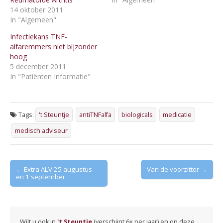
14 oktober 2011
In "Algemeen"
Infectiekans TNF-
alfaremmers niet bijzonder
hoog
5 december 2011
In "Patiënten Informatie"
Tags:
't Steuntje
antiTNFalfa
biologicals
medicatie
medisch adviseur
Post
← Extra ALV 25 augustus
Van de voorzitter →
en 1 september
navigation
Wilt u ook in
't Steuntje
(verschijnt 6x per jaar) en op deze