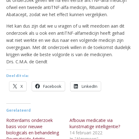
dit onderzoek geven we na een eerste antTNF-alfa medicijn
ofwel een tweede antiTNF-alfa medicijn, Rituximab of
Abatacept, zodat we het effect kunnen vergelijken.
Het kan dus zijn dat we u vragen of u wilt meedoen aan dit
onderzoek als u ook een antiTNF-alfamedicijn heeft gehad
wat niet werkte en we dus naar een volgende medicijn zijn
overgegaan. Met dit onderzoek willen in de toekomst duidelijk
krijgen welke de beste volgorde is van de medicijnen.
Drs. C.M.A. de Gendt
Deel dit via:
X
Facebook
LinkedIn
Gerelateerd
Rotterdams onderzoek
Afbouw medicatie via
basis voor nieuwe
kunstmatige intelligentie?
biologicals en behandeling
14 februari 2022
Reumatoïde Artritis
In "Algemeen"