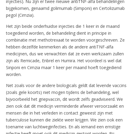
injecties). Nu zijn er twee nieuwe antiTNF-alfa behandelingen
bijgekomen, genaamd golimumab (Simponi) en Certolizumab
pegol (Cimzia).
Het zijn beide onderhuidse injecties die 1 keer in de maand
toegediend worden, de behandeling dient in principe in
combinatie met methotrexaat te worden voorgeschreven. Ze
hebben dezelfde kenmerken als de andere antiTNF-alfa
medicijnen, dus we verwachten dat ze even werkzaam zullen
zijn als Remicade, Enbrel en Humira. Het voordeel is wel dat
Sinponi en Cimzia maar 1 keer per maand hoeft toegediend
worden.
Net zoals voor de andere biologicals geldt dat levende vaccins
(zoals gele koorts) niet mogen tijdens de behandeling, wel
bijvoorbeeld het griepvaccin, dit wordt zelfs geadviseerd. We
zien ook dat dit medicijn verminderde afweer veroorzaakt en
mensen die in het verleden in contact geweest zijn met
tuberculose kunnen die ziekte weer krijgen. We zien ook een
toename van luchtweginfecties. En als iemand een ernstige
infectie heeft moet ook dit medicijn gestopt worden. Bij