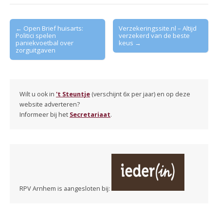
Post
← Open Brief huisarts:
Verzekeringssite.nl – Altijd
Politici spelen
verzekerd van de beste
navigation
paniekvoetbal over
keus →
zorguitgaven
Wilt u ook in
't Steuntje
(verschijnt 6x per jaar) en op deze
website adverteren?
Informeer bij het
Secretariaat
.
RPV Arnhem is aangesloten bij: