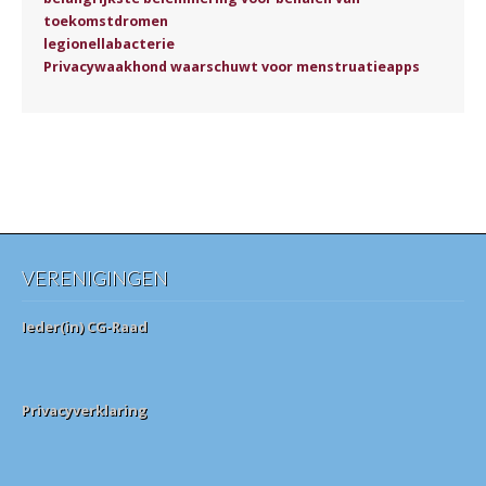
toekomstdromen
legionellabacterie
Privacywaakhond waarschuwt voor menstruatieapps
VERENIGINGEN
Ieder(in) CG-Raad
Privacyverklaring