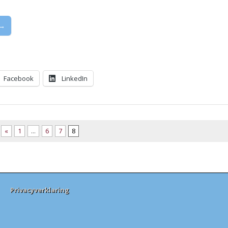
 →
Facebook
LinkedIn
«
1
…
6
7
8
Privacyverklaring