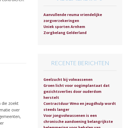
Aanvullende reuma vriendelijke
zorgverzekeringen
Uniek sporten Arnhem
Zorgbelang Gelderland
RECENTE BERICHTEN
Geelzucht bij volwassenen
Groen licht voor oogimplantaat dat
gezichtsverlies door ouderdom
herstelt
 die zoekt
Contractduur Wmo en jeugdhulp wordt
rmatie over
steeds langer
Voor jongvolwassenen is een
 gemeenten,
chronische aandoening belangrijkste
er
belemmering voor behalen van