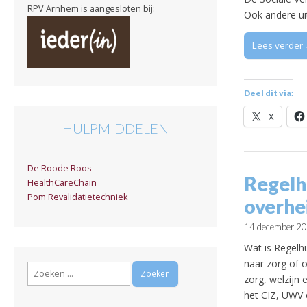
RPV Arnhem is aangesloten bij:
Ook andere ui
Lees verder
Deel dit via:
X
HULPMIDDELEN
De Roode Roos
Regelh
HealthCareChain
Pom Revalidatietechniek
overhe
14 december 2
Wat is Regelhu
naar zorg of 
Zoeken
zorg, welzijn
naar:
het CIZ, UWV 