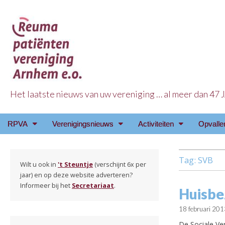
Het laatste nieuws van uw vereniging … al meer dan 47
Reuma Patienten Ve
Main
Skip
RPVA
Verenigingsnieuws
Activiteiten
Opvalle
menu
to
content
Tag:
SVB
Wilt u ook in
't Steuntje
(verschijnt 6x per
jaar) en op deze website adverteren?
Informeer bij het
Secretariaat
.
Huisbe
18 februari 201
De Sociale Ve