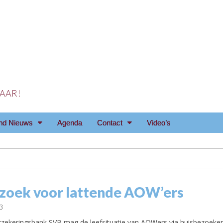
 JAAR!
reniging Arnhem e.o
nd Nieuws
Agenda
Contact
Video’s
zoek voor lattende AOW’ers
3
rzekeringsbank SVB mag de leefsituatie van AOWers via huisbezoeken