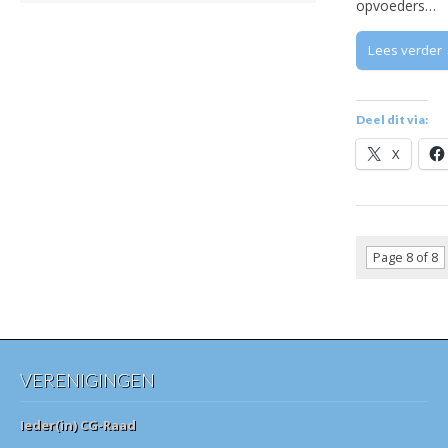
opvoeders…
Lees verder
Deel dit via:
X
Page 8 of 8
VERENIGINGEN
Ieder(in) CG-Raad