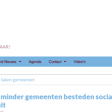
 JAAR!
reniging Arnhem e.o
nd Nieuws
Agenda
Contact
Video’s
e taken gemeenten
 minder gemeenten besteden socia
it