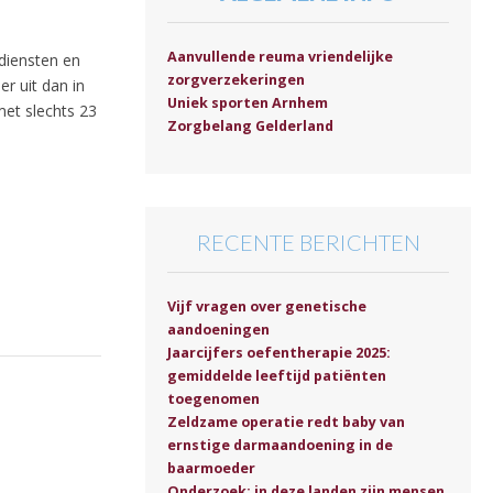
Aanvullende reuma vriendelijke
 diensten en
zorgverzekeringen
r uit dan in
Uniek sporten Arnhem
met slechts 23
Zorgbelang Gelderland
RECENTE BERICHTEN
Vijf vragen over genetische
aandoeningen
Jaarcijfers oefentherapie 2025:
gemiddelde leeftijd patiënten
toegenomen
Zeldzame operatie redt baby van
ernstige darmaandoening in de
baarmoeder
Onderzoek: in deze landen zijn mensen