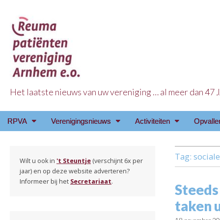
Het laatste nieuws van uw vereniging … al meer dan 47
Reuma Patienten Ve
Main
Skip
RPVA
Verenigingsnieuws
Activiteiten
Opvalle
menu
to
content
Tag:
social
Wilt u ook in
't Steuntje
(verschijnt 6x per
jaar) en op deze website adverteren?
Informeer bij het
Secretariaat
.
Steeds
taken u