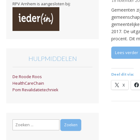
18 november 2
RPV Arnhem is aangesloten bij:
Gemeenten zijn
gemeenschappel
gemeentelijke
2017. De uitg
procent. Dit 
Lees verder
HULPMIDDELEN
Deel dit via:
De Roode Roos
HealthCareChain
X
Pom Revalidatietechniek
Zoeken
naar: