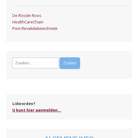
De Roode Roos
HealthCareChain
Pom Revalidatietechniek
Zoeken
naar:
Lidworden?
U kunt hier aanmelden...