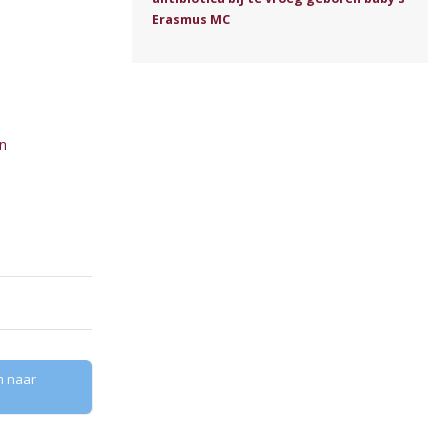
Erasmus MC
n
n naar