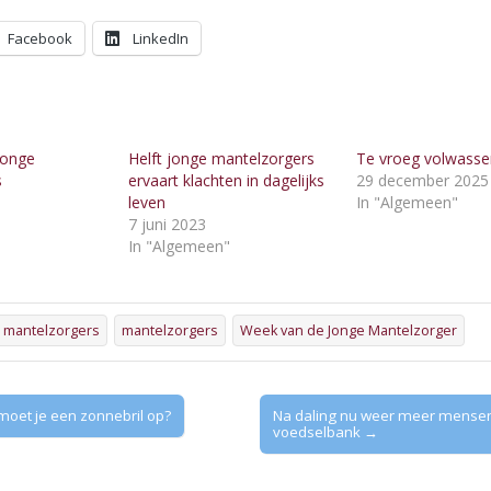
Facebook
LinkedIn
jonge
Helft jonge mantelzorgers
Te vroeg volwasse
s
ervaart klachten in dagelijks
29 december 2025
leven
In "Algemeen"
"
7 juni 2023
In "Algemeen"
 mantelzorgers
mantelzorgers
Week van de Jonge Mantelzorger
oet je een zonnebril op?
Na daling nu weer meer mense
voedselbank →