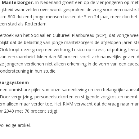
e Mantelzorger.
In Nederland groeit een op de vier jongeren op met
ijkheid waar zelden over wordt gesproken: de zorg voor een naaste. 
uim 800 duizend jonge mensen tussen de 5 en 24 jaar, meer dan het 
een stad als Rotterdam.
erzoek van het Sociaal en Cultureel Planbureau (SCP), dat vorige wee
blijkt dat de belasting van jonge mantelzorgers de afgelopen jaren ste
ok loopt deze groep een verhoogd risico op stress, uitputting, leer
van eenzaamheid. Meer dan 60 procent voelt zich nauwelijks gezien 
e jongeren verdienen niet alleen erkenning in de vorm van een cad
 ondersteuning in hun studie.
 zorgsysteem
 een onmisbare pijler van onze samenleving en een belangrijke aanvul
 Door vergrijzing, personeelstekorten en stijgende zorgkosten neemt
em alleen maar verder toe. Het RIVM verwacht dat de vraag naar man
aar 2040 met 70 procent stijgt
olledige artikel..