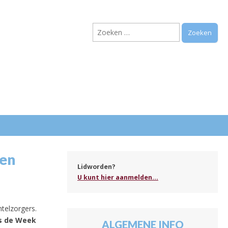
Zoeken
naar:
.
den
Lidworden?
U kunt hier aanmelden...
telzorgers.
is de Week
ALGEMENE INFO