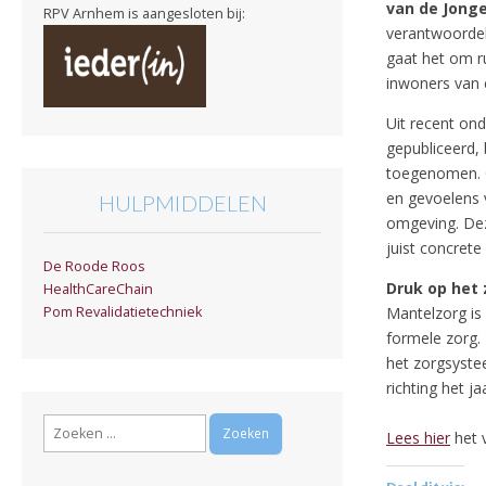
van de Jong
RPV Arnhem is aangesloten bij:
verantwoordel
gaat het om r
inwoners van 
Uit recent ond
gepubliceerd, 
toegenomen. O
en gevoelens 
HULPMIDDELEN
omgeving. Dez
juist concrete
De Roode Roos
Druk op het
HealthCareChain
Mantelzorg is
Pom Revalidatietechniek
formele zorg.
het zorgsyste
richting het j
Zoeken
Lees hier
het v
naar: