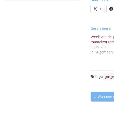
Deel dit via:
X
Gerelateerd
Week van de 
mantelzorger
5 juni 2019
In "Algemeen
Tags:
jonge
Post
← Wanneer m
navigation