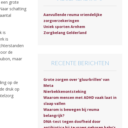
 een grote
Naar schatting
Aanvullende reuma vriendelijke
aantal
zorgverzekeringen
Uniek sporten Arnhem
k is
Zorgbelang Gelderland
rk is
achterstanden
door de
eaubon, maar
RECENTE BERICHTEN
Grote zorgen over ‘gluurbrillen’ van
ling op de
Meta
 de druk op
Nierbekkenontsteking
telzorg
Waarom mensen met ADHD vaak laat in
slaap vallen
Waarom is bewegen bij reuma
belangrijk?
DNA-test tegen doofheid door
antibiotica bij te vroeg geboren baby’s