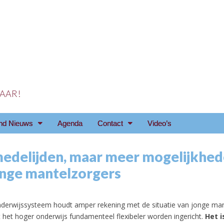
 JAAR!
reniging Arnhem e.o
nd Nieuws
Agenda
Contact
Video’s
edelijden, maar meer mogelijkhe
onge mantelzorgers
nderwijssysteem houdt amper rekening met de situatie van jonge man
et hoger onderwijs fundamenteel flexibeler worden ingericht.
Het 