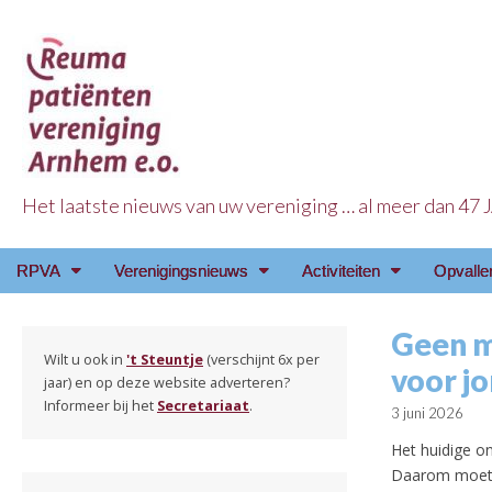
Het laatste nieuws van uw vereniging … al meer dan 47
Reuma Patienten Ve
Main
Skip
RPVA
Verenigingsnieuws
Activiteiten
Opvalle
menu
to
content
Geen m
Wilt u ook in
't Steuntje
(verschijnt 6x per
voor j
jaar) en op deze website adverteren?
Informeer bij het
Secretariaat
.
3 juni 2026
Het huidige o
Daarom moet h