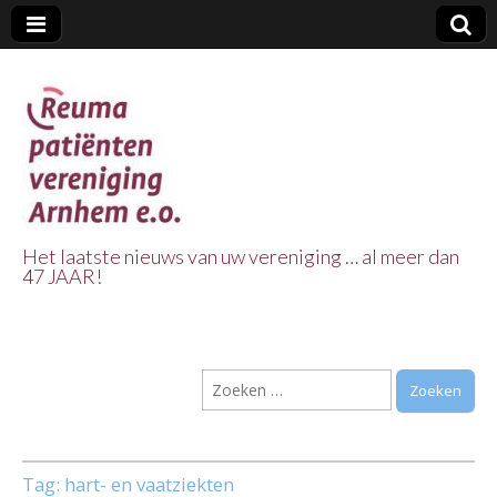
Het laatste nieuws van uw vereniging … al meer dan
47 JAAR!
Reuma Patienten
Vereniging
Zoeken
Arnhem e.o.
naar:
Tag:
hart- en vaatziekten