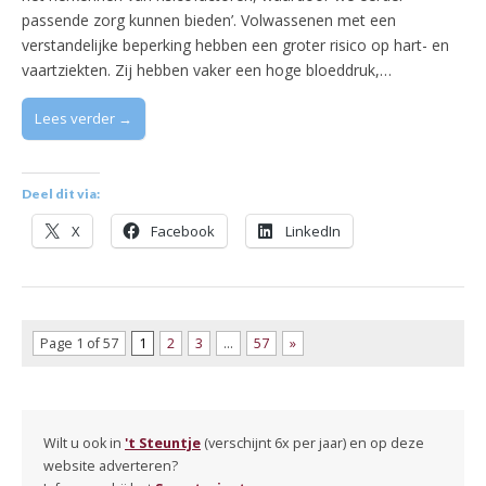
passende zorg kunnen bieden’. Volwassenen met een
verstandelijke beperking hebben een groter risico op hart- en
vaartziekten. Zij hebben vaker een hoge bloeddruk,…
Lees verder →
Deel dit via:
X
Facebook
LinkedIn
Page 1 of 57
1
2
3
…
57
»
Wilt u ook in
't Steuntje
(verschijnt 6x per jaar) en op deze
website adverteren?