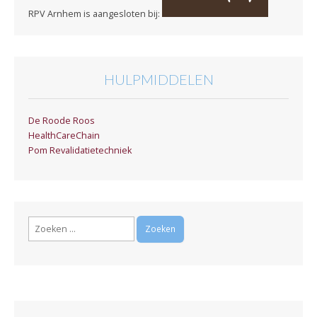
RPV Arnhem is aangesloten bij:
HULPMIDDELEN
De Roode Roos
HealthCareChain
Pom Revalidatietechniek
Zoeken
naar: