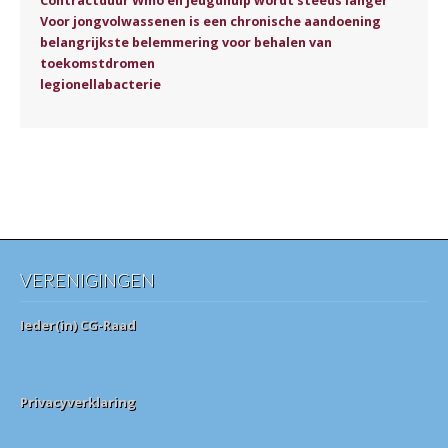
Contractduur Wmo en jeugdhulp wordt steeds langer
Voor jongvolwassenen is een chronische aandoening
belangrijkste belemmering voor behalen van
toekomstdromen
legionellabacterie
VERENIGINGEN
Ieder(in) CG-Raad
Privacyverklaring