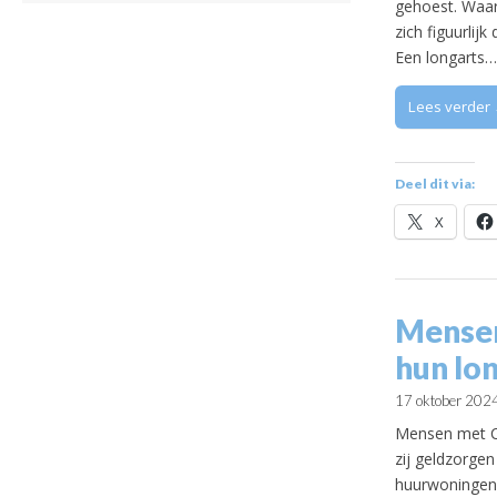
gehoest. Waar
zich figuurlij
Een longarts…
Lees verder
Deel dit via:
X
Mensen
hun lo
17 oktober 202
Mensen met CO
zij geldzorgen
huurwoningen 