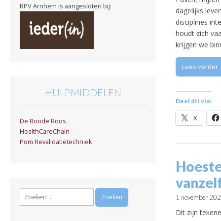
RPV Arnhem is aangesloten bij:
dagelijks lev
disciplines in
houdt zich va
krijgen we bi
Lees verder
HULPMIDDELEN
Deel dit via:
X
De Roode Roos
HealthCareChain
Pom Revalidatietechniek
Hoeste
vanzel
Zoeken
1 november 20
naar:
Dit zijn teken