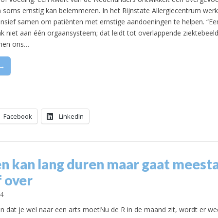
en soms ernstig kan belemmeren. In het Rijnstate Allergiecentrum wer
tensief samen om patiënten met ernstige aandoeningen te helpen. “Een
ak niet aan één orgaansysteem; dat leidt tot overlappende ziektebeel
nnen ons…
 →
Facebook
LinkedIn
n kan lang duren maar gaat meesta
f over
24
en dat je wel naar een arts moetNu de R in de maand zit, wordt er we