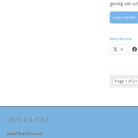
gevolg van sc
Lees verder
Deel dit via:
X
Page 1 of 21
VERENIGINGEN
Ieder(in) CG-Raad