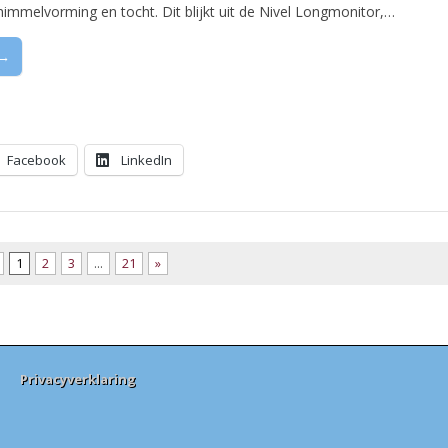
himmelvorming en tocht. Dit blijkt uit de Nivel Longmonitor,…
 →
Facebook
LinkedIn
1
2
3
…
21
»
Privacyverklaring