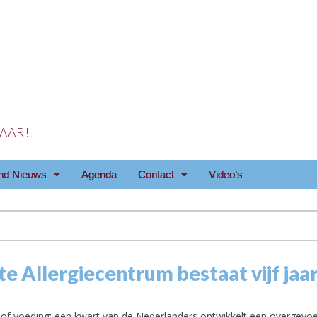
 JAAR!
reniging Arnhem e.o
nd Nieuws
Agenda
Contact
Video’s
te Allergiecentrum bestaat vijf jaa
n of voeding: een kwart van de Nederlanders ontwikkelt een overgevoel