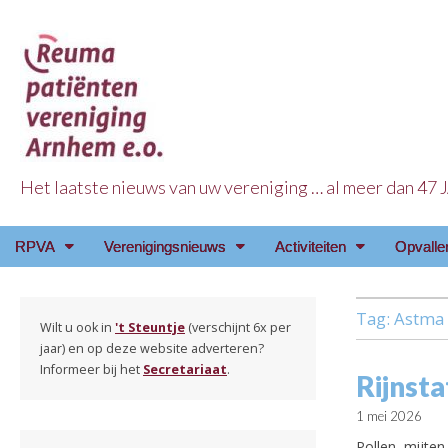
Het laatste nieuws van uw vereniging … al meer dan 47
Reuma Patienten Ve
Main
Skip
RPVA
Verenigingsnieuws
Activiteiten
Opvalle
menu
to
content
Tag:
Astma
Wilt u ook in
't Steuntje
(verschijnt 6x per
jaar) en op deze website adverteren?
Informeer bij het
Secretariaat
.
Rijnsta
1 mei 2026
Pollen, mijte