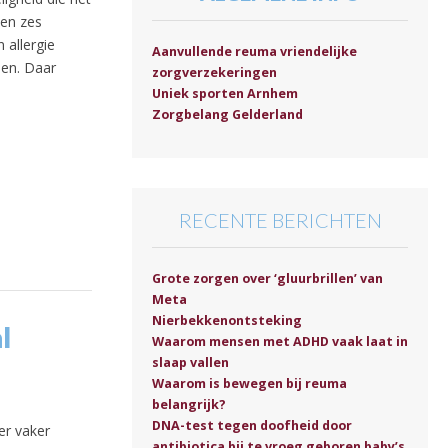
ken zes
 allergie
Aanvullende reuma vriendelijke
den. Daar
zorgverzekeringen
Uniek sporten Arnhem
Zorgbelang Gelderland
RECENTE BERICHTEN
Grote zorgen over ‘gluurbrillen’ van
Meta
Nierbekkenontsteking
l
Waarom mensen met ADHD vaak laat in
slaap vallen
Waarom is bewegen bij reuma
belangrijk?
DNA-test tegen doofheid door
er vaker
antibiotica bij te vroeg geboren baby’s