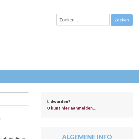
Zoeken
naar:
.
Lidworden?
U kunt hier aanmelden...
r
ALGEMENE INFO
igheid die het