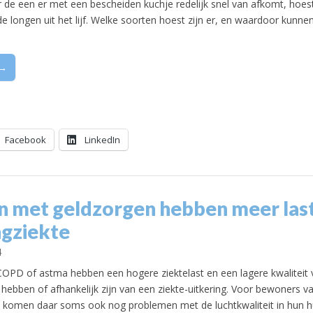
 de een er met een bescheiden kuchje redelijk snel van afkomt, hoes
k de longen uit het lijf. Welke soorten hoest zijn er, en waardoor kunn
 →
Facebook
LinkedIn
 met geldzorgen hebben meer last
ngziekte
4
PD of astma hebben een hogere ziektelast en een lagere kwaliteit v
 hebben of afhankelijk zijn van een ziekte-uitkering. Voor bewoners v
komen daar soms ook nog problemen met de luchtkwaliteit in hun hui