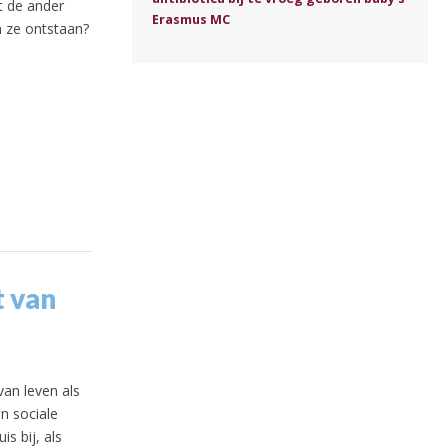
t de ander
Erasmus MC
en ze ontstaan?
 van
an leven als
an sociale
s bij, als