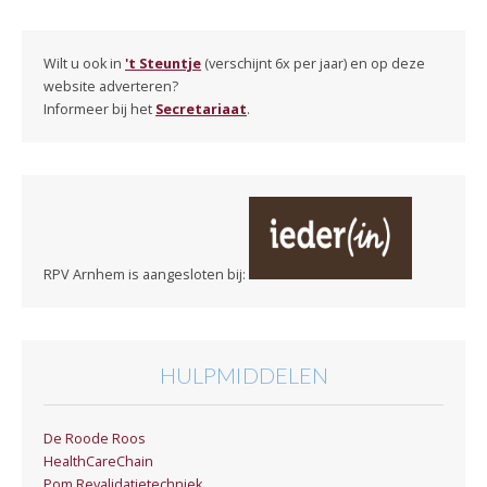
Wilt u ook in
't Steuntje
(verschijnt 6x per jaar) en op deze
website adverteren?
Informeer bij het
Secretariaat
.
RPV Arnhem is aangesloten bij:
HULPMIDDELEN
De Roode Roos
HealthCareChain
Pom Revalidatietechniek