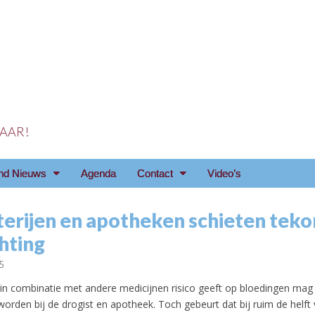
 JAAR!
reniging Arnhem e.o
nd Nieuws
Agenda
Contact
Video’s
erijen en apotheken schieten tekor
hting
5
t in combinatie met andere medicijnen risico geeft op bloedingen mag
rden bij de drogist en apotheek. Toch gebeurt dat bij ruim de helft