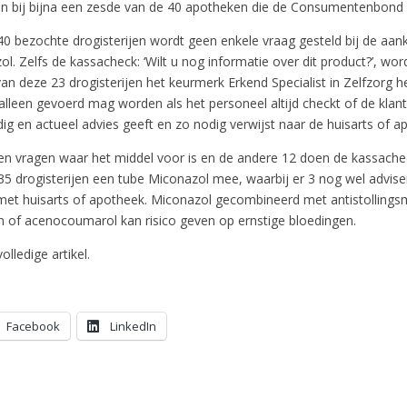
 en bij bijna een zesde van de 40 apotheken die de Consumentenbond
 40 bezochte drogisterijen wordt geen enkele vraag gesteld bij de aa
ol. Zelfs de kassacheck: ‘Wilt u nog informatie over dit product?’, wor
 van deze 23 drogisterijen het keurmerk Erkend Specialist in Zelfzorg 
alleen gevoerd mag worden als het personeel altijd checkt of de klant
ig en actueel advies geeft en zo nodig verwijst naar de huisarts of a
ijen vragen waar het middel voor is en de andere 12 doen de kassacheck
 35 drogisterijen een tube Miconazol mee, waarbij er 3 nog wel advis
et huisarts of apotheek. Miconazol gecombineerd met antistollings
of acenocoumarol kan risico geven op ernstige bloedingen.
olledige artikel.
Facebook
LinkedIn