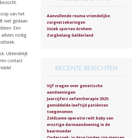
 bezocht.
nkoop van het
Aanvullende reuma vriendelijke
dt niet gedaan.
zorgverzekeringen
hebben. Een
Uniek sporten Arnhem
 advies nodig
Zorgbelang Gelderland
potheek.
. Uiteindelijk
eren contact
RECENTE BERICHTEN
middel
Vijf vragen over genetische
aandoeningen
Jaarcijfers oefentherapie 2025:
gemiddelde leeftijd patiënten
toegenomen
Zeldzame operatie redt baby van
ernstige darmaandoening in de
baarmoeder
Onderzoek: in deze landen zijn mensen