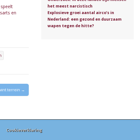
het meest narcistisch
 speelt
isarts en
Explosieve groei aantal airco’s in
Nederland: een gezond en duurzaam
wapen tegen de hitte?
n
int terrein →
Cookieverklaring