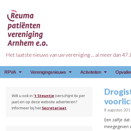
Het laatste nieuws van uw vereniging … al meer dan 47
Reuma Patienten Ve
Main
Skip
RPVA
Verenigingsnieuws
Activiteiten
Opvalle
menu
to
content
Drogist
Wilt u ook in
't Steuntje
(verschijnt 6x per
voorlic
jaar) en op deze website adverteren?
Informeer bij het
Secretariaat
.
8 augustus 201
Een zalfje da
meegegeven wo