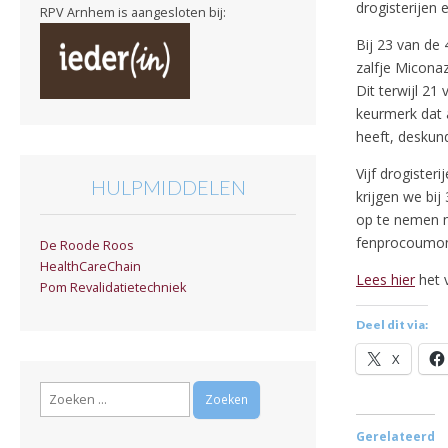
drogisterijen
RPV Arnhem is aangesloten bij:
Bij 23 van de
zalfje Miconaz
Dit terwijl 21
keurmerk dat 
heeft, deskund
Vijf drogister
HULPMIDDELEN
krijgen we bij
op te nemen m
fenprocoumon 
De Roode Roos
HealthCareChain
Lees hier
het v
Pom Revalidatietechniek
Deel dit via:
X
Zoeken
naar:
Gerelateerd