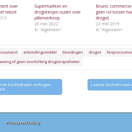
ment over
Supermarkten en
Bruins: commercie
iet tekort
drogisterijen ruziën over
geen rol tussen hu
013
pillenverkoop
drogist
"
20 mei 2022
22 mei 2019
In "Algemeen"
In "Algemeen"
ocoumarol
antistollingsmiddel
bloedingen
drogist
fenprocoumo
weinig of geen voorlichting drogist/apotheker
erde koolhydraten verhogen
Laatste strohalm-wet w
sie
Privacyverklaring