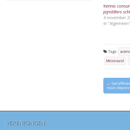
Kennis consu
pijnstillers sch
4 november 2
In "Algemeen
Tags:
acen
Miconazol
Post
← Geraffine
risico depres
navigation
VERENIGINGEN