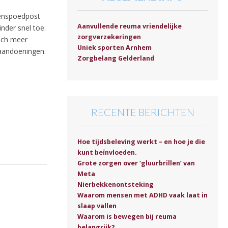
senspoedpost
Aanvullende reuma vriendelijke
nder snel toe.
zorgverzekeringen
zich meer
Uniek sporten Arnhem
 aandoeningen.
Zorgbelang Gelderland
RECENTE BERICHTEN
Hoe tijdsbeleving werkt – en hoe je die
kunt beïnvloeden.
Grote zorgen over ‘gluurbrillen’ van
Meta
Nierbekkenontsteking
Waarom mensen met ADHD vaak laat in
slaap vallen
Waarom is bewegen bij reuma
belangrijk?