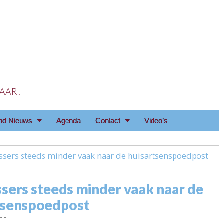
 JAAR!
reniging Arnhem e.o
nd Nieuws
Agenda
Contact
Video’s
ssers steeds minder vaak naar de huisartsenspoedpost
ssers steeds minder vaak naar de
tsenspoedpost