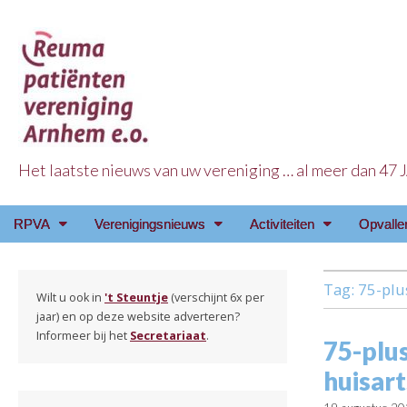
Het laatste nieuws van uw vereniging … al meer dan 47
Reuma Patienten Ve
Main
Skip
RPVA
Verenigingsnieuws
Activiteiten
Opvalle
menu
to
content
Tag:
75-plu
Wilt u ook in
't Steuntje
(verschijnt 6x per
jaar) en op deze website adverteren?
Informeer bij het
Secretariaat
.
75-plu
huisar