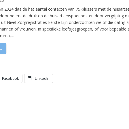
025
n 2024 daalde het aantal contacten van 75-plussers met de huisart
door neemt de druk op de huisartsenspoedposten door vergrijzing mi
it Nivel Zorgregistraties Eerste Lijn onderzochten we of die daling 
mannen of vrouwen, in specifieke leeftijdsgroepen, of voor bepaalde
ruren,…
 →
Facebook
LinkedIn