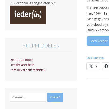
19 augustus 2
RPV Arnhem is aangesloten bij:
Tussen 2020 e
met 16%. Hier
Met gegevens u
voordeed bij 
Buiten kantoo
Lees verder
HULPMIDDELEN
Deel dit via:
De Roode Roos
HealthCareChain
X
Pom Revalidatietechniek
Zoeken
naar: