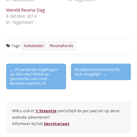
Wereld Reuma Dag
6 oktober 2014
In "Algemeen"
Tags:
Activiteiten
Reumafonds
Post
← Al uw lokale regelingen
Kraakbeenherstel bij RA
op één site? Meld uw
toch mogelijk? →
navigation
gemeente aan voor
Berekenuwrecht.nl!
Wilt u ook in
't Steuntje
(verschijnt 6x per jaar) en op deze
website adverteren?
Informeer bij het
Secretariaat
.