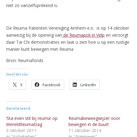
niet zo vanzelfsprekend is.
De Reuma Patiënten Vereniging Arnhem e.o. is op 14 oktober
aanwezig bij de opening van
de Reumapoli in Velp
en verzorgt
daar Tai Chi demonstraties en laat u zien hoe u op een rustige
manier kunt bewegen met Reuma
Bron: Reumafonds
Deel dit via:
X
Facebook
LinkedIn
Gerelateerd
‘Sta even stil bij reuma’ op
Reumabeweegwijzer voor
WereldReumaDag
bewegen in de buurt
3 oktober 2011
11 oktober 2014
In "Activiteiten"
In "Algemeen"