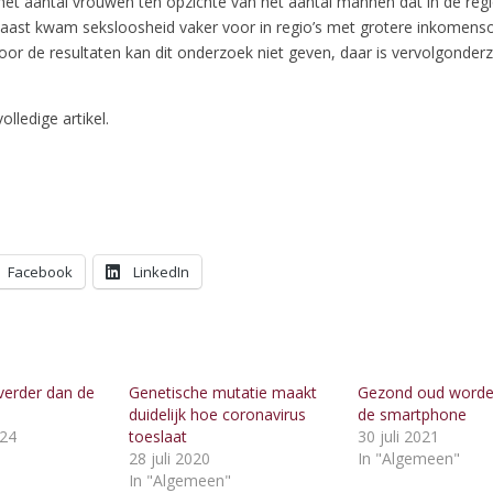
 het aantal vrouwen ten opzichte van het aantal mannen dat in de re
naast kwam seksloosheid vaker voor in regio’s met grotere inkomenso
oor de resultaten kan dit onderzoek niet geven, daar is vervolgonder
olledige artikel.
Facebook
LinkedIn
 verder dan de
Genetische mutatie maakt
Gezond oud worde
duidelijk hoe coronavirus
de smartphone
024
toeslaat
30 juli 2021
"
28 juli 2020
In "Algemeen"
In "Algemeen"