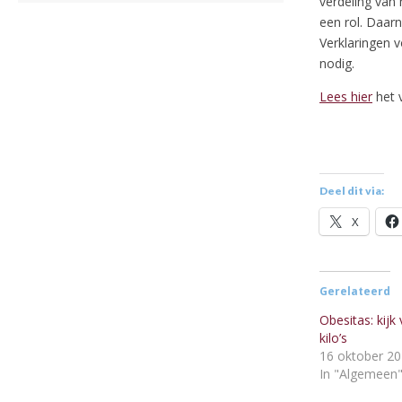
verdeling van
een rol. Daar
Verklaringen v
nodig.
Lees hier
het v
Deel dit via:
X
Gerelateerd
Obesitas: kijk
kilo’s
16 oktober 2
In "Algemeen