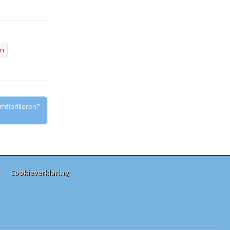
en
fibrilleren?
Cookieverklaring