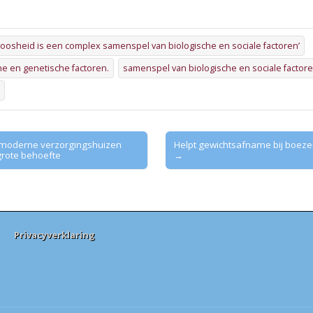
loosheid is een complex samenspel van biologische en sociale factoren’
e en genetische factoren.
samenspel van biologische en sociale factor
 moderne verzorgingshuizen
Helpt gewichtsafname bij boezem
 grote behoefte
→
Privacyverklaring