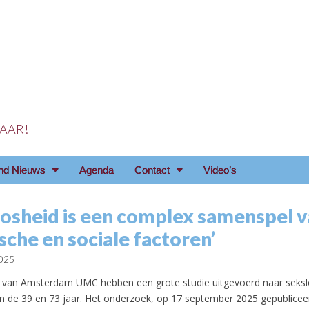
 JAAR!
reniging Arnhem e.o
nd Nieuws
Agenda
Contact
Video’s
oosheid is een complex samenspel 
sche en sociale factoren’
2025
van Amsterdam UMC hebben een grote studie uitgevoerd naar sekslo
 de 39 en 73 jaar. Het onderzoek, op 17 september 2025 gepubliceer