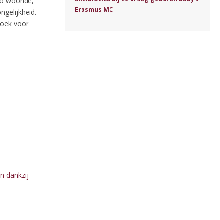
gio woonde,
Erasmus MC
ngelijkheid.
zoek voor
n dankzij