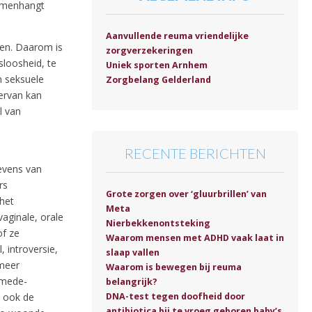
samenhangt
Aanvullende reuma vriendelijke
sen. Daarom is
zorgverzekeringen
ksloosheid, te
Uniek sporten Arnhem
 seksuele
Zorgbelang Gelderland
 ervan kan
l van
RECENTE BERICHTEN
evens van
rs
Grote zorgen over ‘gluurbrillen’ van
het
Meta
aginale, orale
Nierbekkenontsteking
of ze
Waarom mensen met ADHD vaak laat in
 introversie,
slaap vallen
 meer
Waarom is bewegen bij reuma
 mede-
belangrijk?
DNA-test tegen doofheid door
e ook de
antibiotica bij te vroeg geboren baby’s