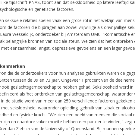
jke tijdschrift PNAS, toont aan dat seksloosheid op latere leeftijd 
psychologische en genetische factoren.
n seksuele relaties spelen vaak een grote rol in het welzijn van men
 om de factoren die bijdragen aan zowel vrijwillige als onvrijwillige se
Laura Wesseldijk, onderzoeker bij Amsterdam UMC: “Romantische en
vaak belangrijke bronnen van sociale steun. We zien dat het ontbreken
et eenzaamheid, angst, depressieve gevoelens en een lager gevoe
 kenmerken
ron die de onderzoekers voor hun analyses gebruikten waren de geg
Britten tussen de 39 en 73 jaar. Ongeveer 1 procent van de deelneme
nooit geslachtsgemeenschap te hebben gehad. Seksloosheid werd in 
efinieerd als ‘het ontbreken van geslachtsgemeenschap, waaronder v
. In de studie werd van meer dan 250 verschillende factoren gekeken 
et seksloosheid, waaronder opleiding, gebruik van tabak en alcohol,
dheid en fysieke kracht. “We zien een beeld van mensen die sociaal
n zijn en daardoor vaker moeite hebben een partner te vinden,” zegt
rendan Zietsch van de University of Queensland. Bij mannen speeld