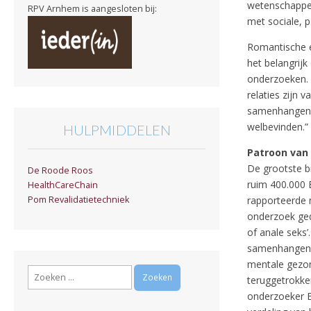
wetenschappeli
RPV Arnhem is aangesloten bij:
met sociale, 
Romantische e
het belangrijk
onderzoeken. 
relaties zijn 
samenhangen m
welbevinden.”
HULPMIDDELEN
Patroon van
De grootste b
De Roode Roos
ruim 400.000 
HealthCareChain
rapporteerde 
Pom Revalidatietechniek
onderzoek ged
of anale seks’
samenhangen m
mentale gezon
Zoeken
teruggetrokke
naar:
onderzoeker B