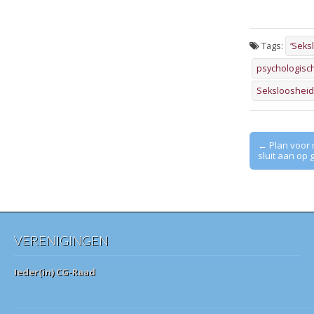
Tags:
‘Seks
psychologisch
Seksloosheid
Post
← Plan voor
sluit aan op
navigation
VERENIGINGEN
Ieder(in) CG-Raad