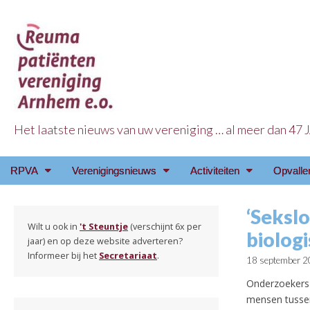
Het laatste nieuws van uw vereniging … al meer dan 47
Reuma Patienten Ve
Main
Skip
RPVA
Verenigingsnieuws
Activiteiten
Opvalle
menu
to
content
‘Seksl
Wilt u ook in
't Steuntje
(verschijnt 6x per
biologi
jaar) en op deze website adverteren?
Informeer bij het
Secretariaat
.
18 september 
Onderzoekers 
mensen tussen