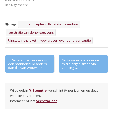
In "Algemeen"
Tags:
donorconceptie in Rijnstate ziekenhuis
registratie van donorgegevens
Rijnstate richt loket in voor vragen over donorconceptie
Post
← Smerende mannen: is
Grote variatie in inname
een mannenhuid anders
micro-organismen via
navigation
dan die van vrouwen?
voeding →
Wilt u ook in
't Steuntje
(verschijnt 6x per jaar) en op deze
website adverteren?
Informeer bij het
Secretariaat
.