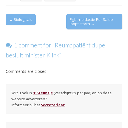
Post
← Biologicals
Pgb-meldactie Per Saldo
loopt storm →
navigation
1 comment for “
Reumapatiënt dupe
besluit minister Klink
”
Comments are closed.
Wilt u ook in
't Steuntje
(verschijnt 6x per jaar) en op deze
website adverteren?
Informeer bij het
Secretariaat
.