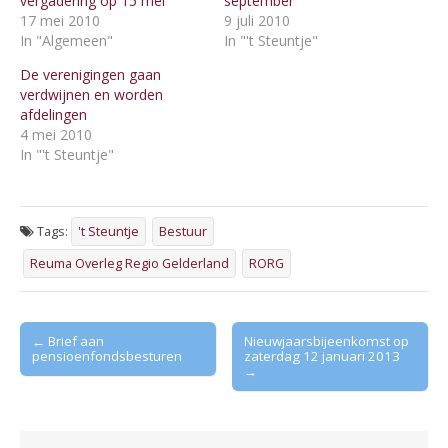
vergadering op 15 mei
september
17 mei 2010
9 juli 2010
In "Algemeen"
In "'t Steuntje"
De verenigingen gaan
verdwijnen en worden
afdelingen
4 mei 2010
In "'t Steuntje"
Tags:
't Steuntje
Bestuur
Reuma Overleg Regio Gelderland
RORG
Post
← Brief aan
Nieuwjaarsbijeenkomst op
pensioenfondsbesturen
zaterdag 12 januari 2013
navigation
→