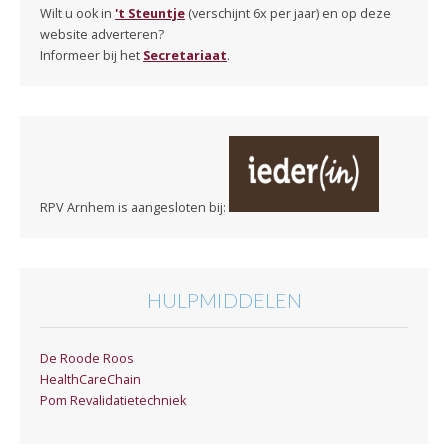
Wilt u ook in
't Steuntje
(verschijnt 6x per jaar) en op deze
website adverteren?
Informeer bij het
Secretariaat
.
RPV Arnhem is aangesloten bij:
HULPMIDDELEN
De Roode Roos
HealthCareChain
Pom Revalidatietechniek