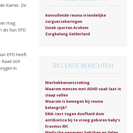
n de Kamer. De
Aanvullende reuma vriendelijke
zorgverzekeringen
sier mag
Uniek sporten Arnhem
en als hun EPD
Zorgbelang Gelderland
hun EPD heeft.
G-Raad zich
RECENTE BERICHTEN
rijgen in
Nierbekkenontsteking
Waarom mensen met ADHD vaak laat in
slaap vallen
Waarom is bewegen bij reuma
belangrijk?
DNA-test tegen doofheid door
antibiotica bij te vroeg geboren baby’s
Erasmus MC
Medische gegevens bekijken en delen