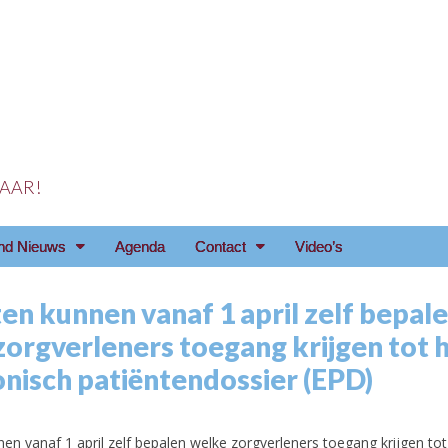
 JAAR!
reniging Arnhem e.o
nd Nieuws
Agenda
Contact
Video’s
en kunnen vanaf 1 april zelf bepal
zorgverleners toegang krijgen tot 
onisch patiëntendossier (EPD)
1
en vanaf 1 april zelf bepalen welke zorgverleners toegang krijgen to