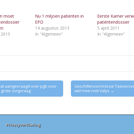
em moet
Nu 1 miljoen patiënten in
Eerste Kamer verw
ntendossier
EPD
patiëntendossier
en
14 augustus 2013
5 april 2011
 2015
In "Algemeen"
In "Algemeen"
"
at aangevraagd over pgb voor
Geschillencommissie Taxivervoer:
grote zorgvraag
wel mee met Valys →
Privacyverklaring