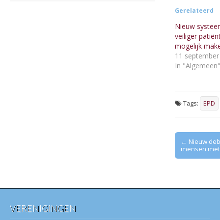
Gerelateerd
Nieuw syste
veiliger patië
mogelijk mak
11 september
In "Algemeen
Tags:
EPD
Post
← Nieuw deb
mensen met 
navigation
VERENIGINGEN