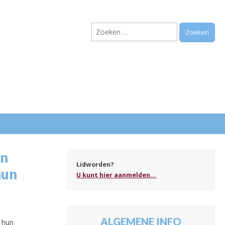
Zoeken
naar:
.
en
Lidworden?
hun
U kunt hier aanmelden...
ALGEMENE INFO
t hun