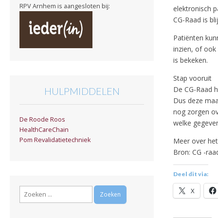
RPV Arnhem is aangesloten bij:
elektronisch p
CG-Raad is bli
Patiënten kun
inzien, of ook
is bekeken.
Stap vooruit
De CG-Raad he
HULPMIDDELEN
Dus deze maat
nog zorgen ove
De Roode Roos
welke gegeve
HealthCareChain
Pom Revalidatietechniek
Meer over he
Bron: CG -raa
Deel dit via:
Zoeken
X
naar: