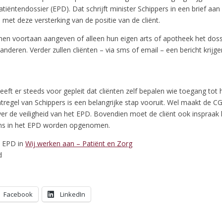
atiëntendossier (EPD). Dat schrijft minister Schippers in een brief aa
j met deze versterking van de positie van de cliënt.
nen voortaan aangeven of alleen hun eigen arts of apotheek het dos
 anderen. Verder zullen cliënten – via sms of email – een bericht krijg
eft er steeds voor gepleit dat cliënten zelf bepalen wie toegang tot 
regel van Schippers is een belangrijke stap vooruit. Wel maakt de C
r de veiligheid van het EPD. Bovendien moet de cliënt ook inspraak k
ns in het EPD worden opgenomen.
t EPD in
Wij werken aan – Patiënt en Zorg
d
Facebook
LinkedIn