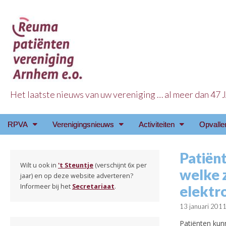
Het laatste nieuws van uw vereniging … al meer dan 47
Reuma Patienten Ve
Main
Skip
RPVA
Verenigingsnieuws
Activiteiten
Opvalle
menu
to
content
Patiënt
Wilt u ook in
't Steuntje
(verschijnt 6x per
welke 
jaar) en op deze website adverteren?
Informeer bij het
Secretariaat
.
elektr
13 januari 201
Patiënten kunn