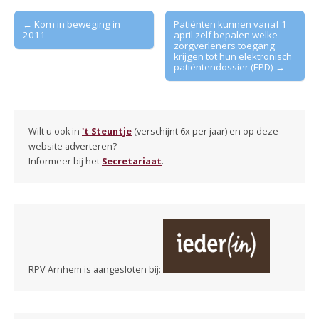
Post
← Kom in beweging in
Patiënten kunnen vanaf 1
2011
april zelf bepalen welke
navigation
zorgverleners toegang
krijgen tot hun elektronisch
patiëntendossier (EPD) →
Wilt u ook in
't Steuntje
(verschijnt 6x per jaar) en op deze
website adverteren?
Informeer bij het
Secretariaat
.
RPV Arnhem is aangesloten bij: