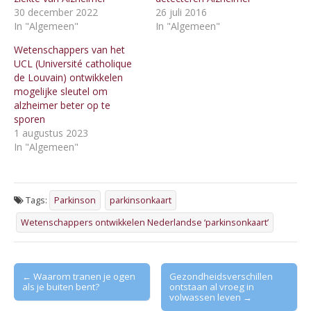
30 december 2022
26 juli 2016
In "Algemeen"
In "Algemeen"
Wetenschappers van het
UCL (Université catholique
de Louvain) ontwikkelen
mogelijke sleutel om
alzheimer beter op te
sporen
1 augustus 2023
In "Algemeen"
Tags:
Parkinson
parkinsonkaart
Wetenschappers ontwikkelen Nederlandse ‘parkinsonkaart’
Post
← Waarom tranen je ogen
Gezondheidsverschillen
als je buiten bent?
ontstaan al vroeg in
navigation
volwassen leven →