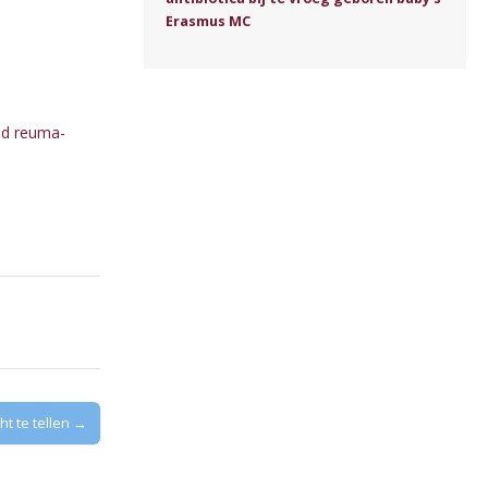
Erasmus MC
nd reuma-
ht te tellen →