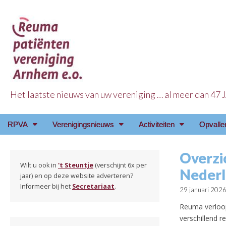
Het laatste nieuws van uw vereniging … al meer dan 47
Reuma Patienten Ve
Main
Skip
RPVA
Verenigingsnieuws
Activiteiten
Opvalle
menu
to
content
Overzi
Wilt u ook in
't Steuntje
(verschijnt 6x per
Neder
jaar) en op deze website adverteren?
Informeer bij het
Secretariaat
.
29 januari 202
Reuma verloop
verschillend 