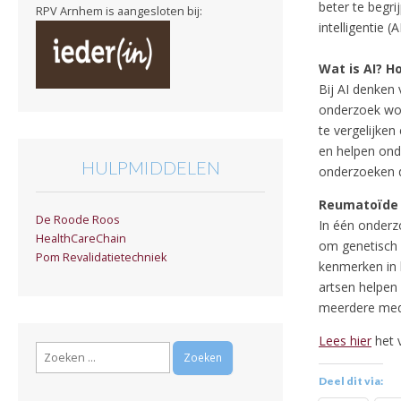
beter te begri
RPV Arnhem is aangesloten bij:
intelligentie (AI
Wat is AI? H
Bij AI denken
onderzoek wor
te vergelijke
en helpen ond
HULPMIDDELEN
onderzoeken d
Reumatoïde a
De Roode Roos
In één onderz
HealthCareChain
om genetisch 
Pom Revalidatietechniek
kenmerken in 
artsen helpen 
meerdere medi
Lees hier
het v
Zoeken
naar:
Deel dit via: