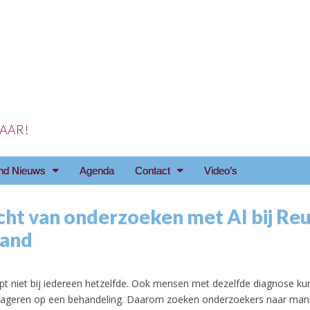
 JAAR!
reniging Arnhem e.o
nd Nieuws
Agenda
Contact
Video’s
cht van onderzoeken met AI bij R
land
6
t niet bij iedereen hetzelfde. Ook mensen met dezelfde diagnose ku
reageren op een behandeling. Daarom zoeken onderzoekers naar ma