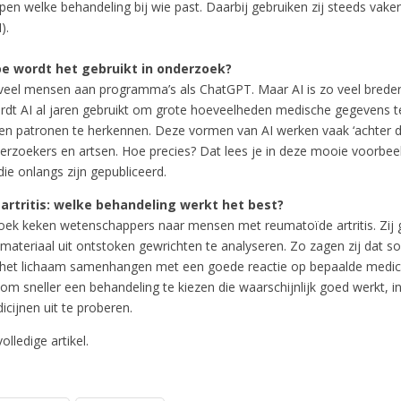
jpen welke behandeling bij wie past. Daarbij gebruiken zij steeds vak
).
oe wordt het gebruikt in onderzoek?
 veel mensen aan programma’s als ChatGPT. Maar AI is zo veel breder 
dt AI al jaren gebruikt om grote hoeveelheden medische gegevens t
n en patronen te herkennen. Deze vormen van AI werken vaak ‘achter 
erzoekers en artsen. Hoe precies? Dat lees je in deze mooie voorbee
ie onlangs zijn gepubliceerd.
rtritis: welke behandeling werkt het best?
oek keken wetenschappers naar mensen met reumatoïde artritis. Zij g
materiaal uit ontstoken gewrichten te analyseren. Zo zagen zij dat 
het lichaam samenhangen met een goede reactie op bepaalde medici
om sneller een behandeling te kiezen die waarschijnlijk goed werkt, i
cijnen uit te proberen.
olledige artikel.