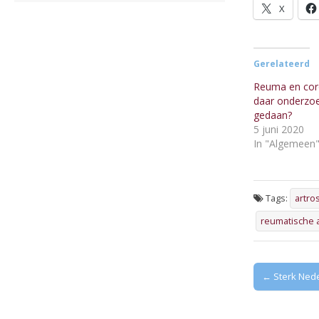
X
Gerelateerd
Reuma en cor
daar onderzo
gedaan?
5 juni 2020
In "Algemeen
Tags:
artro
reumatische 
Post
← Sterk Ned
navigation