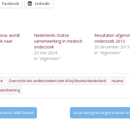
Facebook
LinkedIn
ona: wordt
Nederlands-Duitse
Resultaten afgero
ek naar
samenwerking in medisch
onderzoek 2013
onderzoek
20 december 2013
23 mei 2024
In "Algemeen"
"
In "Algemeen"
se
Overzicht van onderzoeken met AI bij Reuma Nederland
reuma
aandoening
erlands AMR-beleid
Na je dertigste begint trainen ec