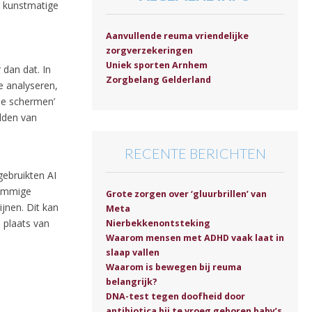
er kunstmatige
Aanvullende reuma vriendelijke
zorgverzekeringen
Uniek sporten Arnhem
dan dat. In
Zorgbelang Gelderland
e analyseren,
de schermen’
lden van
RECENTE BERICHTEN
ebruikten AI
sommige
Grote zorgen over ‘gluurbrillen’ van
jnen. Dit kan
Meta
n plaats van
Nierbekkenontsteking
Waarom mensen met ADHD vaak laat in
slaap vallen
Waarom is bewegen bij reuma
belangrijk?
DNA-test tegen doofheid door
antibiotica bij te vroeg geboren baby’s