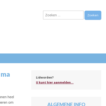
Zoeken
naar:
.
euma
Lidworden?
U kunt hier aanmelden...
nnen heel
nieren om
ALGEMENE INFO