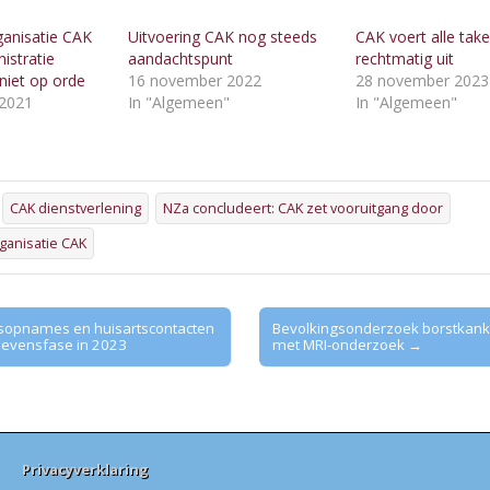
ganisatie CAK
Uitvoering CAK nog steeds
CAK voert alle tak
istratie
aandachtspunt
rechtmatig uit
niet op orde
16 november 2022
28 november 2023
2021
In "Algemeen"
In "Algemeen"
"
CAK dienstverlening
NZa concludeert: CAK zet vooruitgang door
ganisatie CAK
sopnames en huisartscontacten
Bevolkingsonderzoek borstkanke
 levensfase in 2023
met MRI-onderzoek →
Privacyverklaring