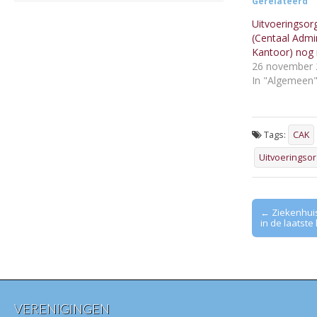
Gerelateerd
Uitvoeringsor
(Centaal Admin
Kantoor) nog 
26 november 
In "Algemeen
Tags:
CAK
Uitvoeringsor
Post
← Ziekenhui
in de laatste
navigation
VERENIGINGEN