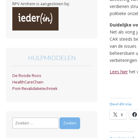
RPV Arnhem is aangesloten bij:
verdienen str
politieke onz
Duidelijke v
Net als vorig 
CAK steeds bet
van de issues
beheersbare ui
HULPMIDDELEN
verbeteringen
Lees hier
het v
De Roode Roos
HealthCareChain
Pom Revalidatietechniek
Deel dit via:
X
Zoeken
naar: