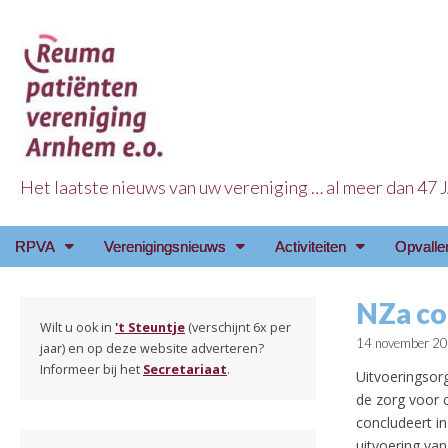
Het laatste nieuws van uw vereniging … al meer dan 47
Reuma Patienten Ve
Main
Skip
RPVA
Verenigingsnieuws
Activiteiten
Opvalle
menu
to
content
NZa co
Wilt u ook in
't Steuntje
(verschijnt 6x per
14 november 2
jaar) en op deze website adverteren?
Informeer bij het
Secretariaat
.
Uitvoeringsorg
de zorg voor 
concludeert in
uitvoering van