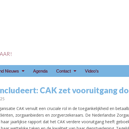
 JAAR!
reniging Arnhem e.o
nd Nieuws
Agenda
Contact
Video’s
ncludeert: CAK zet vooruitgang d
025
anisatie CAK vervult een cruciale rol in de toegankelijkheid en betaal
cliënten, zorgaanbieders en zorgverzekeraars. De Nederlandse Zorgau
 haar jaarlijkse rapport dat het CAK verdere vooruitgang heeft geboek
 haar wettelijke taken en de kwaliteit van haar dienstverlening. Tegelij