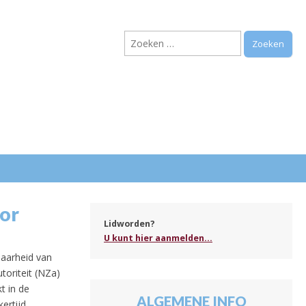
Zoeken
naar:
.
oor
Lidworden?
U kunt hier aanmelden...
baarheid van
toriteit (NZa)
t in de
ALGEMENE INFO
kertijd