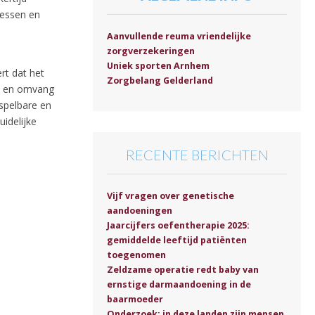
cessen en
Aanvullende reuma vriendelijke
zorgverzekeringen
Uniek sporten Arnhem
rt dat het
Zorgbelang Gelderland
nst en omvang
spelbare en
idelijke
RECENTE BERICHTEN
Vijf vragen over genetische
aandoeningen
Jaarcijfers oefentherapie 2025:
gemiddelde leeftijd patiënten
toegenomen
Zeldzame operatie redt baby van
ernstige darmaandoening in de
baarmoeder
Onderzoek: in deze landen zijn mensen