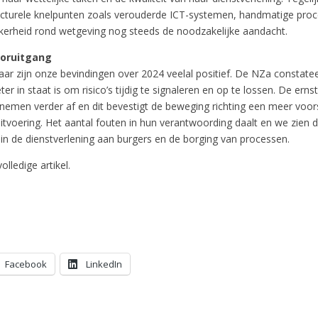
ucturele knelpunten zoals verouderde ICT-systemen, handmatige pro
ekerheid rond wetgeving nog steeds de noodzakelijke aandacht.
ooruitgang
jaar zijn onze bevindingen over 2024 veelal positief. De NZa constatee
er in staat is om risico’s tijdig te signaleren en op te lossen. De er
 nemen verder af en dit bevestigt de beweging richting een meer voor
tvoering. Het aantal fouten in hun verantwoording daalt en we zien du
 in de dienstverlening aan burgers en de borging van processen.
olledige artikel.
Facebook
LinkedIn