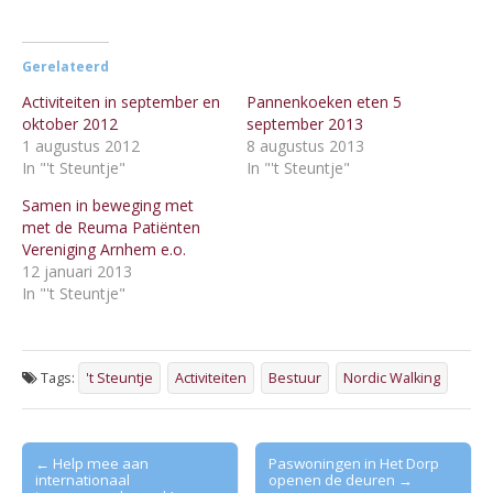
Gerelateerd
Activiteiten in september en
Pannenkoeken eten 5
oktober 2012
september 2013
1 augustus 2012
8 augustus 2013
In "'t Steuntje"
In "'t Steuntje"
Samen in beweging met
met de Reuma Patiënten
Vereniging Arnhem e.o.
12 januari 2013
In "'t Steuntje"
Tags:
't Steuntje
Activiteiten
Bestuur
Nordic Walking
Post
← Help mee aan
Paswoningen in Het Dorp
internationaal
openen de deuren →
navigation