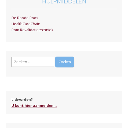
HULPMIDDELEN
De Roode Roos
HealthCareChain
Pom Revalidatietechniek
Zoeken
naar:
Lidworden?
U kunt hier aanmelden...