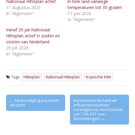
Nationaal Hitteplan actief
in hele land vanwege
11 augustus 2025
temperaturen tot 35 graden
In "Algemeen"
17 juni 2026
In "Algemeen"
Vanaf 29 juli Nationaal
Hitteplan actief in zuiden en
oosten van Nederland
29 juli 2026
In "Algemeen"
Tags:
Hitteplan
Nationaal Hitteplan
tropische hittr
Post
← Aankondiging psychisch
Kamermeerderheid wil
verzuim
influencers kunnen
navigation
vervolgen na recordaantal
van 106.331 soa-
besmettingen →