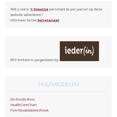
Wilt u ook in
't Steuntje
(verschijnt 6x per jaar) en op deze
website adverteren?
Informeer bij het
Secretariaat
.
RPV Arnhem is aangesloten bij:
HULPMIDDELEN
De Roode Roos
HealthCareChain
Pom Revalidatietechniek