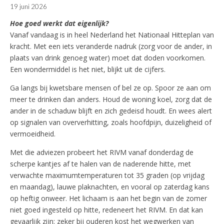
19 juni 2026
Hoe goed werkt dat eigenlijk?
Vanaf vandaag is in heel Nederland het Nationaal Hitteplan van
kracht. Met een iets veranderde nadruk (zorg voor de ander, in
plaats van drink genoeg water) moet dat doden voorkomen.
Een wondermiddel is het niet, blijkt uit de cijfers.
Ga langs bij kwetsbare mensen of bel ze op. Spoor ze aan om
meer te drinken dan anders. Houd de woning koel, zorg dat de
ander in de schaduw blijft en zich gedeisd houdt. En wees alert
op signalen van oververhitting, zoals hoofdpijn, duizeligheid of
vermoeidheid.
Met die adviezen probeert het RIVM vanaf donderdag de
scherpe kantjes af te halen van de naderende hitte, met
verwachte maximumtemperaturen tot 35 graden (op vrijdag
en maandag), lauwe plaknachten, en vooral op zaterdag kans
op heftig onweer. Het lichaam is aan het begin van de zomer
niet goed ingesteld op hitte, redeneert het RIVM. En dat kan
gevaarlijk zijn: zeker bij ouderen kost het wegwerken van