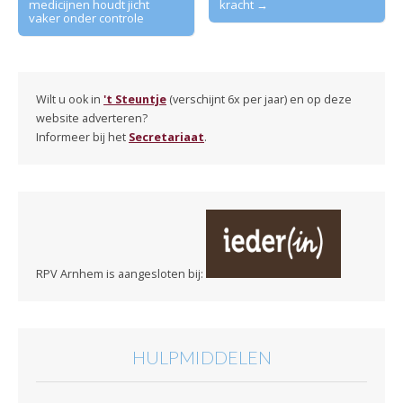
medicijnen houdt jicht
kracht →
navigation
vaker onder controle
Wilt u ook in
't Steuntje
(verschijnt 6x per jaar) en op deze
website adverteren?
Informeer bij het
Secretariaat
.
RPV Arnhem is aangesloten bij:
HULPMIDDELEN