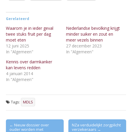
Gerelateerd
Waarom je in ieder geval
Nederlandse bevolking krijgt
twee stuks fruit per dag
minder suiker en zout en
moet eten
meer vezels binnen
12 juni 2025
27 december 2023
In "Algemeen"
In "Algemeen"
Kennis over darmkanker
kan levens redden
4 januari 2014
In "Algemeen"
Tags:
MDLS
Post
← Nieuw dossier over
NZa verduidelijkt zorgplicht
ouder worden met
verzekeraars →
navigation