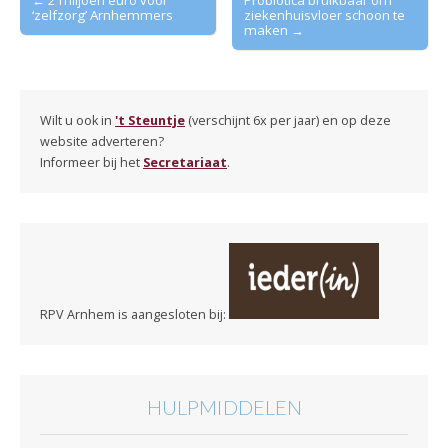
‘zelfzorg’ Arnhemmers
ziekenhuisvloer schoon te
navigation
maken →
Wilt u ook in
't Steuntje
(verschijnt 6x per jaar) en op deze
website adverteren?
Informeer bij het
Secretariaat
.
RPV Arnhem is aangesloten bij:
HULPMIDDELEN