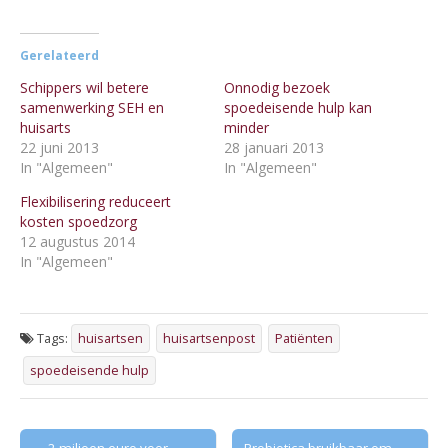
Gerelateerd
Schippers wil betere
Onnodig bezoek
samenwerking SEH en
spoedeisende hulp kan
huisarts
minder
22 juni 2013
28 januari 2013
In "Algemeen"
In "Algemeen"
Flexibilisering reduceert
kosten spoedzorg
12 augustus 2014
In "Algemeen"
Tags:
huisartsen
huisartsenpost
Patiënten
spoedeisende hulp
Post
← 2 miljoen euro voor
Probiotica bruikbaar om