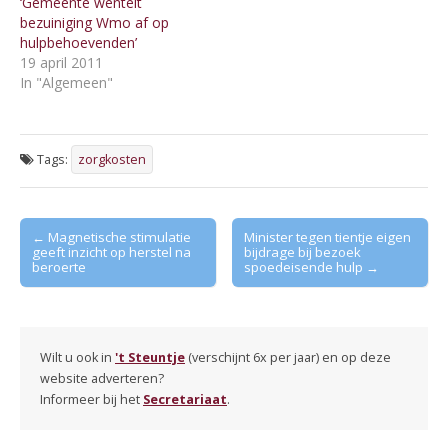
‘Gemeente wentelt
bezuiniging Wmo af op
hulpbehoevenden’
19 april 2011
In "Algemeen"
Tags:
zorgkosten
Post
← Magnetische stimulatie
Minister tegen tientje eigen
geeft inzicht op herstel na
bijdrage bij bezoek
navigation
beroerte
spoedeisende hulp →
Wilt u ook in
't Steuntje
(verschijnt 6x per jaar) en op deze
website adverteren?
Informeer bij het
Secretariaat
.