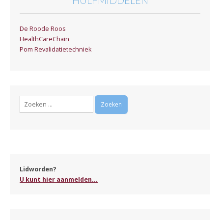
De Roode Roos
HealthCareChain
Pom Revalidatietechniek
Zoeken
naar:
Lidworden?
U kunt hier aanmelden...