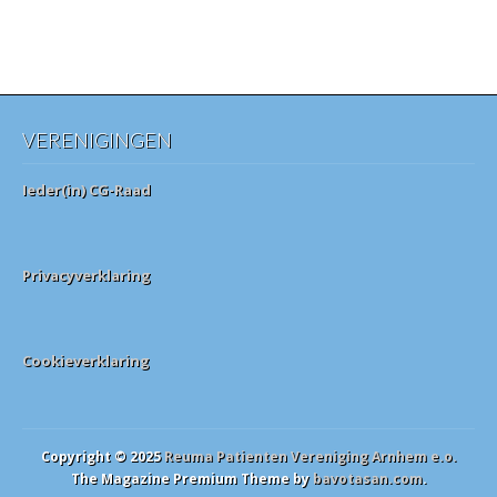
VERENIGINGEN
Ieder(in) CG-Raad
Privacyverklaring
Cookieverklaring
Copyright © 2025
Reuma Patienten Vereniging Arnhem e.o.
The Magazine Premium Theme by
bavotasan.com
.