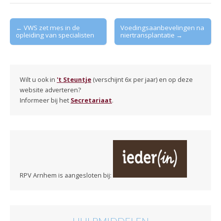
Post
← VWS zet mes in de
Voedingsaanbevelingen na
opleiding van specialisten
niertransplantatie →
navigation
Wilt u ook in
't Steuntje
(verschijnt 6x per jaar) en op deze
website adverteren?
Informeer bij het
Secretariaat
.
RPV Arnhem is aangesloten bij:
HULPMIDDELEN