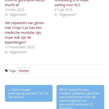
vrucht af
aanleg voor ALS
13 mei 2025
27 juli 2016
In "Algemeen"
In "Algemeen"
Het repareren van genen
met Crispr-Cas kan een
medische revolutie zijn,
maar wat zijn de
bijwerkingen?
17 november 2025
In "Algemeen"
Tags:
reuma
Post
← Start nieuwe
NPCF: ziekenhuizen
verenigingsseizoen Tai Chi
moeten patiënten goed en
navigation
Tao lessen
snel informeren over de
aanwezigheid van
gevaarlijk bacteriën of
virussen →