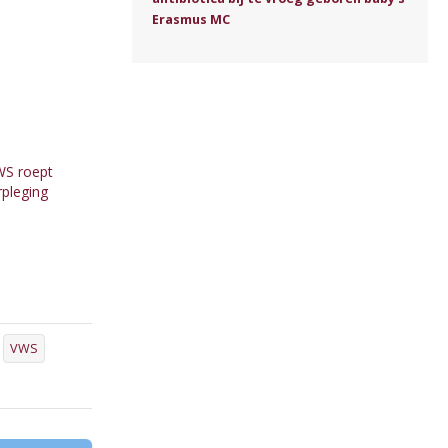
Erasmus MC
WS roept
rpleging
VWS