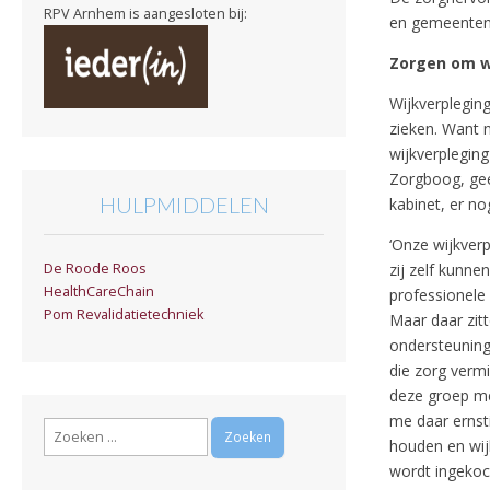
RPV Arnhem is aangesloten bij:
en gemeenten
Zorgen om w
Wijkverplegin
zieken. Want 
wijkverplegin
Zorgboog, gee
HULPMIDDELEN
kabinet, er no
‘Onze wijkver
zij zelf kunn
De Roode Roos
HealthCareChain
professionele
Pom Revalidatietechniek
Maar daar zitt
ondersteuning 
die zorg verm
deze groep me
me daar ernsti
Zoeken
houden en wij
naar:
wordt ingekoch