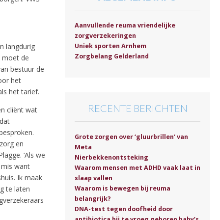
Aanvullende reuma vriendelijke
zorgverzekeringen
n langdurig
Uniek sporten Arnhem
Zorgbelang Gelderland
, moet de
van bestuur de
oor het
s het tarief.
RECENTE BERICHTEN
n cliënt wat
 dat
 besproken.
Grote zorgen over ‘gluurbrillen’ van
 zorg en
Meta
Plagge. ‘Als we
Nierbekkenontsteking
t mis want
Waarom mensen met ADHD vaak laat in
huis. Ik maak
slaap vallen
Waarom is bewegen bij reuma
g te laten
belangrijk?
gverzekeraars
DNA-test tegen doofheid door
antibiotica bij te vroeg geboren baby’s