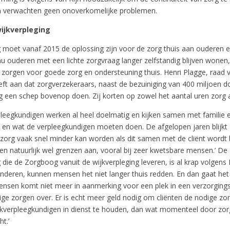
 verwachten geen onoverkomelijke problemen.
ijkverpleging
g moet vanaf 2015 de oplossing zijn voor de zorg thuis aan ouderen e
nu ouderen met een lichte zorgvraag langer zelfstandig blijven wonen
g zorgen voor goede zorg en ondersteuning thuis. Henri Plagge, raad 
ft aan dat zorgverzekeraars, naast de bezuiniging van 400 miljoen d
g een schep bovenop doen. Zij korten op zowel het aantal uren zorg al
pleegkundigen werken al heel doelmatig en kijken samen met familie e
en en wat de verpleegkundigen moeten doen. De afgelopen jaren blijkt
 zorg vaak snel minder kan worden als dit samen met de cliënt wordt
en natuurlijk wel grenzen aan, vooral bij zeer kwetsbare mensen.’ De
die de Zorgboog vanuit de wijkverpleging leveren, is al krap volgens 
inderen, kunnen mensen het niet langer thuis redden. En dan gaat he
nsen komt niet meer in aanmerking voor een plek in een verzorgings
ge zorgen over. Er is echt meer geld nodig om cliënten de nodige zor
kverpleegkundigen in dienst te houden, dan wat momenteel door zor
t.’