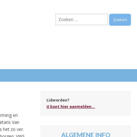
Zoeken
naar:
.
Lidworden?
U kunt hier aanmelden...
orming en
etaris Van
 het zo ver.
ALGEMENE INFO
e borgen. VWS