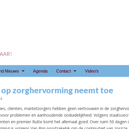
 JAAR!
reniging Arnhem e.o
nd Nieuws
Agenda
Contact
Video’s
k op zorghervorming neemt toe
14
ies, cliënten, mantelzorgers hebben geen vertrouwen in de zorgherv
oor problemen en aanhoudende onduidelijkheid. Volgens staatssecr
enten en premier Rutte komt het allemaal goed. Over ruim 50 dagen is
ming is volgens Van Rijn noodzakelijk om de continuïteit van zorg t