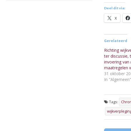
Deel dit via:
X
Gerelateerd
Richting wijkv
ter discussie,
invoering van 
maatregelen 
31 oktober 2
In "Algemeen
Tags:
Chron
wijkverplegin