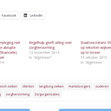
Facebook
LinkedIn
erpleging niet
Regelhulp geeft uitleg over
Staatssecretaris V
 te abrupte
zorghervorming
op tekorten wijkve
(financiële)
13 november 2014
op te lossen
wel
In "Algemeen"
19 oktober 2015
014
In "Algemeen"
"
isch zieken
cliënten
langdurig zieken
mantelzorgers
ouderen
g
zorghervorming
Zorgorganisaties