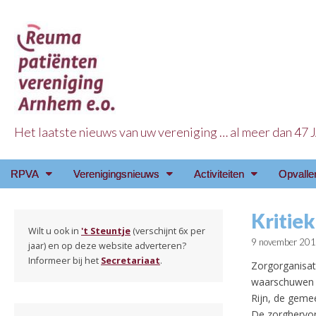
Het laatste nieuws van uw vereniging … al meer dan 47
Reuma Patienten Ve
Main
Skip
RPVA
Verenigingsnieuws
Activiteiten
Opvalle
menu
to
content
Kritie
Wilt u ook in
't Steuntje
(verschijnt 6x per
9 november 20
jaar) en op deze website adverteren?
Informeer bij het
Secretariaat
.
Zorgorganisat
waarschuwen v
Rijn, de geme
De zorghervor