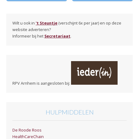
Wilt u ook in
't Steuntje
(verschijnt 6x per jaar) en op deze
website adverteren?
Informeer bij het
Secretariaat
.
RPV Arnhem is aangesloten bij:
HULPMIDDELEN
De Roode Roos
HealthCareChain