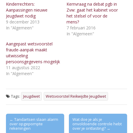
Kinderrechters:
Kernvraag na debat pgb in
Aanpassingen nieuwe
Zvw: gaat het kabinet voor
Jeugdwet nodig
het stelsel of voor de
9 december 2013
mens?
In "Algemeen"
7 februari 2016
In "Algemeen"
Aangepast wetsvoorstel
fraude-aanpak maakt
uitwisseling
persoonsgegevens mogelijk
11 augustus 2022
In "Algemeen"
Tags:
Jeugdwet
Wetsvoorstel Reikwijdte Jeugdwet
Post
← Tandartsen slaan alarm
Wat doe je als je
over opgepompte
onvoldoende controle hebt
navigation
rekeningen
over je ontlasting? →