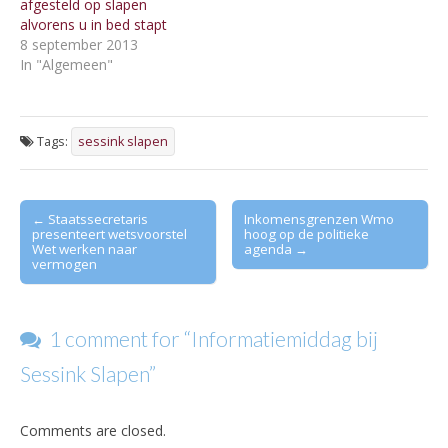
afgesteld op slapen
alvorens u in bed stapt
8 september 2013
In "Algemeen"
Tags:
sessink slapen
Post
← Staatssecretaris
Inkomensgrenzen Wmo
presenteert wetsvoorstel
hoog op de politieke
navigation
Wet werken naar
agenda →
vermogen
1 comment for “
Informatiemiddag bij
Sessink Slapen
”
Comments are closed.