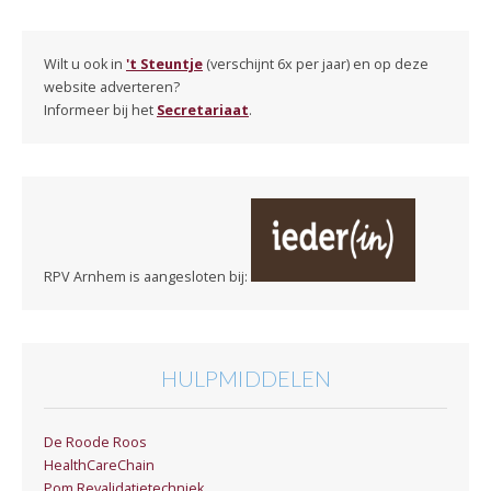
Wilt u ook in
't Steuntje
(verschijnt 6x per jaar) en op deze
website adverteren?
Informeer bij het
Secretariaat
.
RPV Arnhem is aangesloten bij:
HULPMIDDELEN
De Roode Roos
HealthCareChain
Pom Revalidatietechniek