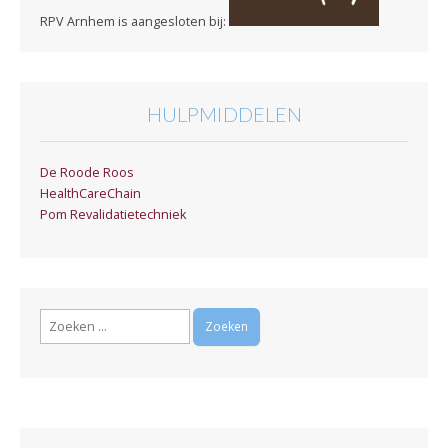
RPV Arnhem is aangesloten bij:
HULPMIDDELEN
De Roode Roos
HealthCareChain
Pom Revalidatietechniek
Zoeken
naar: