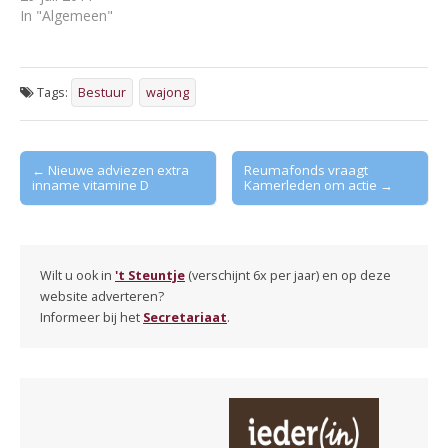
In "Algemeen"
Tags:
Bestuur
wajong
Post
← Nieuwe adviezen extra
Reumafonds vraagt
inname vitamine D
Kamerleden om actie →
navigation
Wilt u ook in
't Steuntje
(verschijnt 6x per jaar) en op deze
website adverteren?
Informeer bij het
Secretariaat
.