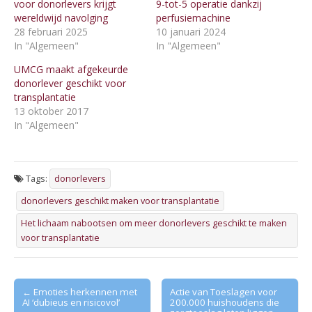
voor donorlevers krijgt
9-tot-5 operatie dankzij
wereldwijd navolging
perfusiemachine
28 februari 2025
10 januari 2024
In "Algemeen"
In "Algemeen"
UMCG maakt afgekeurde
donorlever geschikt voor
transplantatie
13 oktober 2017
In "Algemeen"
Tags:
donorlevers
donorlevers geschikt maken voor transplantatie
Het lichaam nabootsen om meer donorlevers geschikt te maken
voor transplantatie
Post
← Emoties herkennen met
Actie van Toeslagen voor
AI ‘dubieus en risicovol’
200.000 huishoudens die
navigation