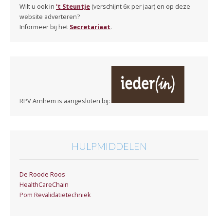
Wilt u ook in
't Steuntje
(verschijnt 6x per jaar) en op deze
website adverteren?
Informeer bij het
Secretariaat
.
RPV Arnhem is aangesloten bij:
HULPMIDDELEN
De Roode Roos
HealthCareChain
Pom Revalidatietechniek