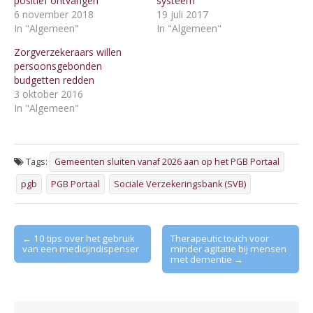
positief ontvangen
systeem
6 november 2018
19 juli 2017
In "Algemeen"
In "Algemeen"
Zorgverzekeraars willen
persoonsgebonden
budgetten redden
3 oktober 2016
In "Algemeen"
Tags:
Gemeenten sluiten vanaf 2026 aan op het PGB Portaal
pgb
PGB Portaal
Sociale Verzekeringsbank (SVB)
Post
← 10 tips over het gebruik
Therapeutic touch voor
van een medicijndispenser
minder agitatie bij mensen
navigation
met dementie →