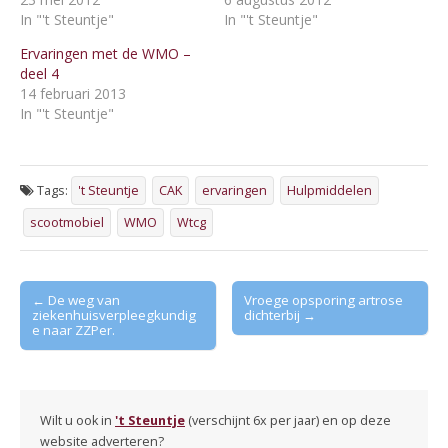
In "'t Steuntje"
In "'t Steuntje"
Ervaringen met de WMO –
deel 4
14 februari 2013
In "'t Steuntje"
Tags:
't Steuntje
CAK
ervaringen
Hulpmiddelen
scootmobiel
WMO
Wtcg
Post
← De weg van
Vroege opsporing artrose
ziekenhuisverpleegkundig
dichterbij →
navigation
e naar ZZPer.
Wilt u ook in
't Steuntje
(verschijnt 6x per jaar) en op deze
website adverteren?