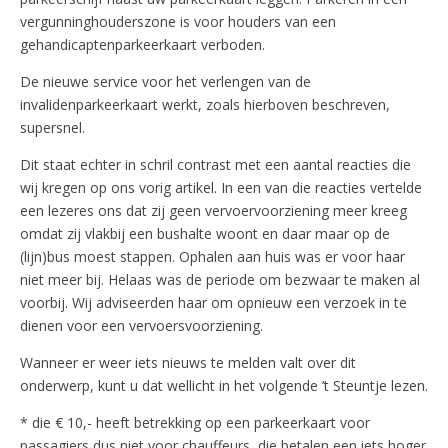
vergunninghouderszone is voor houders van een
gehandicaptenparkeerkaart verboden.
De nieuwe service voor het verlengen van de
invalidenparkeerkaart werkt, zoals hierboven beschreven,
supersnel.
Dit staat echter in schril contrast met een aantal reacties die
wij kregen op ons vorig artikel. In een van die reacties vertelde
een lezeres ons dat zij geen vervoervoorziening meer kreeg
omdat zij vlakbij een bushalte woont en daar maar op de
(lijn)bus moest stappen. Ophalen aan huis was er voor haar
niet meer bij. Helaas was de periode om bezwaar te maken al
voorbij. Wij adviseerden haar om opnieuw een verzoek in te
dienen voor een vervoersvoorziening.
Wanneer er weer iets nieuws te melden valt over dit
onderwerp, kunt u dat wellicht in het volgende ’t Steuntje lezen.
* die € 10,- heeft betrekking op een parkeerkaart voor
passagiers dus niet voor chauffeurs, die betalen een iets hoger