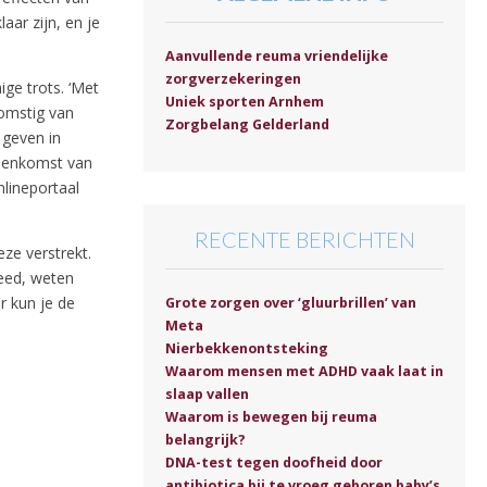
aar zijn, en je
Aanvullende reuma vriendelijke
zorgverzekeringen
ige trots. ‘Met
Uniek sporten Arnhem
komstig van
Zorgbelang Gelderland
 geven in
ussenkomst van
nlineportaal
RECENTE BERICHTEN
eze verstrekt.
deed, weten
er kun je de
Grote zorgen over ‘gluurbrillen’ van
Meta
Nierbekkenontsteking
Waarom mensen met ADHD vaak laat in
slaap vallen
Waarom is bewegen bij reuma
belangrijk?
DNA-test tegen doofheid door
antibiotica bij te vroeg geboren baby’s