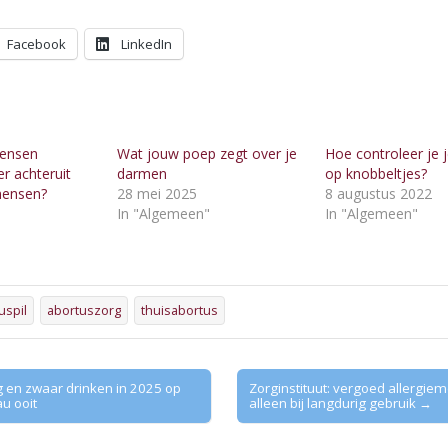
Facebook
LinkedIn
ensen
Wat jouw poep zegt over je
Hoe controleer je 
er achteruit
darmen
op knobbeltjes?
mensen?
28 mei 2025
8 augustus 2022
In "Algemeen"
In "Algemeen"
"
uspil
abortuszorg
thuisabortus
 en zwaar drinken in 2025 op
Zorginstituut: vergoed allergiem
au ooit
alleen bij langdurig gebruik →