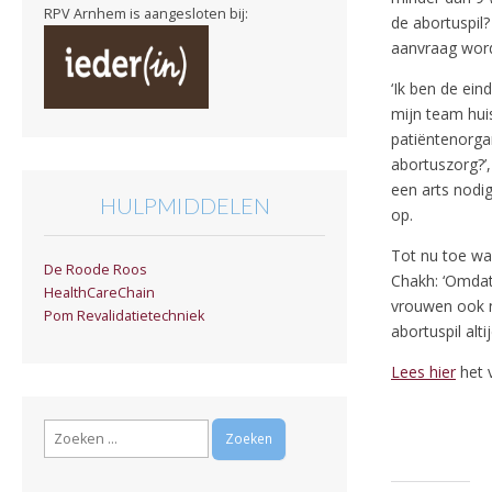
RPV Arnhem is aangesloten bij:
de abortuspil?
aanvraag word
‘Ik ben de ein
mijn team hui
patiëntenorga
abortuszorg?’,
een arts nodig
HULPMIDDELEN
op.
Tot nu toe was 
De Roode Roos
Chakh: ‘Omdat
HealthCareChain
vrouwen ook ni
Pom Revalidatietechniek
abortuspil altij
Lees hier
het v
Zoeken
naar: