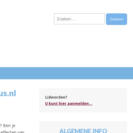
Zoeken
naar:
.
us.nl
Lidworden?
U kunt hier aanmelden...
? Ben je
ALGEMENE INFO
 effecten van