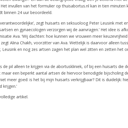
 Het invullen van het formulier op thuisabortus.nl kan in tien minuten kl
t binnen 24 uur beoordeeld.
dverantwoordelijke’, zegt huisarts en seksuoloog Peter Leusink met en
sartsen en gynaecologen verzorgen wij de aanvragen.’ Het idee is af
nisatie Ava. ‘Wij dachten: hoe kunnen we vrouwen meer keuzevrijheid
 zegt Alina Chakh, voorzitter van Ava. Wettelijk is daarvoor alleen t
. Leusink en nog zes artsen zagen het plan wel zitten en zetten het o
de pil alleen te krijgen via de abortuskliniek, of bij een huisarts die d
 maar een beperkt aantal artsen de hiervoor benodigde bijscholing 
et meer goed: is het bij mijn huisarts verkrijgbaar? Dit is duidelijk: hi
d krijgen.’
olledige artikel.