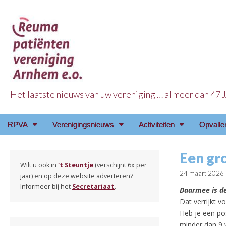
Het laatste nieuws van uw vereniging … al meer dan 47
Reuma Patienten Ve
Main
Skip
RPVA
Verenigingsnieuws
Activiteiten
Opvalle
menu
to
content
Een gr
Wilt u ook in
't Steuntje
(verschijnt 6x per
24 maart 2026
jaar) en op deze website adverteren?
Informeer bij het
Secretariaat
.
Daarmee is de
Dat verrijkt v
Heb je een po
minder dan 9 