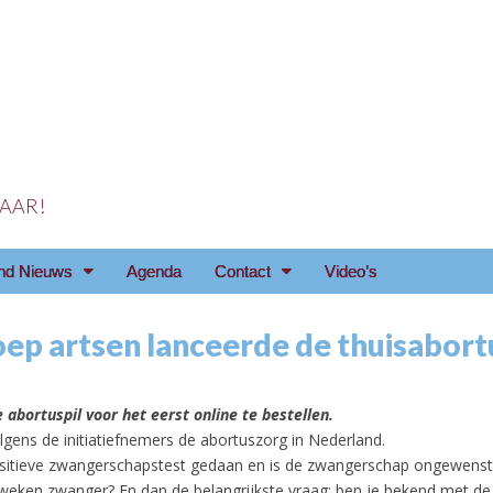
 JAAR!
reniging Arnhem e.o
nd Nieuws
Agenda
Contact
Video’s
oep artsen lanceerde de thuisabort
 abortuspil voor het eerst online te bestellen.
olgens de initiatiefnemers de abortuszorg in Nederland.
sitieve zwangerschapstest gedaan en is de zwangerschap ongewenst
weken zwanger? En dan de belangrijkste vraag: ben je bekend met de