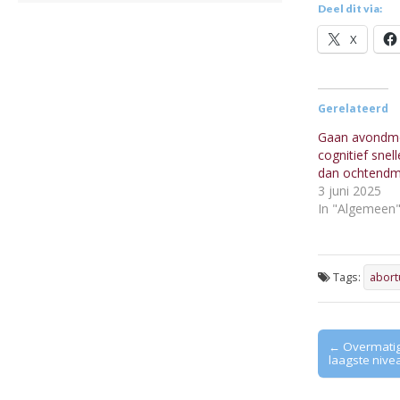
Deel dit via:
X
Gerelateerd
Gaan avondm
cognitief snell
dan ochtend
3 juni 2025
In "Algemeen
Tags:
abort
Post
← Overmatig
laagste nive
navigation