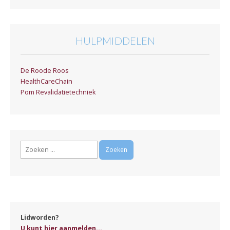
HULPMIDDELEN
De Roode Roos
HealthCareChain
Pom Revalidatietechniek
Zoeken
naar:
Lidworden?
U kunt hier aanmelden...