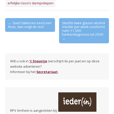
erfelijke risico’s darmpoliepen
Post
← ‘Geef daklozen eerst een
Slechts twee glazen alcohol
thuis, dan volgt de rest’
minder per week voorkomt
navigation
ruim 11.500
kankerdiagnoses tot 2050
→
Wilt u ook in
't Steuntje
(verschijnt 6x per jaar) en op deze
website adverteren?
Informeer bij het
Secretariaat
.
RPV Arnhem is aangesloten bij: