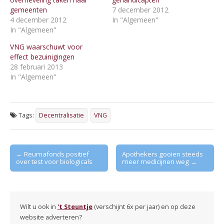
gemeenten
7 december 2012
4 december 2012
In "Algemeen"
In "Algemeen"
VNG waarschuwt voor
effect bezuinigingen
28 februari 2013
In "Algemeen"
Tags:
Decentralisatie
VNG
Post
← Reumafonds positief
Apothekers gooien steeds
over test voor biologicals
meer medicijnen weg →
navigation
Wilt u ook in
't Steuntje
(verschijnt 6x per jaar) en op deze
website adverteren?