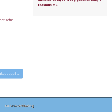
Erasmus MC
enetische
kt poeppil →
Cookieverklaring