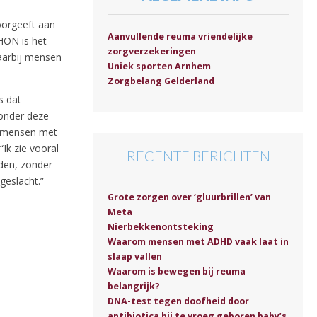
oorgeeft aan
Aanvullende reuma vriendelijke
HON is het
zorgverzekeringen
aarbij mensen
Uniek sporten Arnhem
Zorgbelang Gelderland
s dat
zonder deze
an mensen met
“Ik zie vooral
RECENTE BERICHTEN
den, zonder
geslacht.”
Grote zorgen over ‘gluurbrillen’ van
Meta
Nierbekkenontsteking
Waarom mensen met ADHD vaak laat in
slaap vallen
Waarom is bewegen bij reuma
belangrijk?
DNA-test tegen doofheid door
antibiotica bij te vroeg geboren baby’s