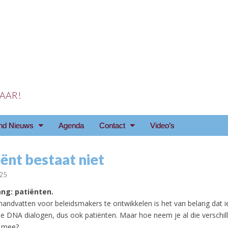
 JAAR!
reniging Arnhem e.o
nd Nieuws
Agenda
Contact
Video’s
ënt bestaat niet
025
ang: patiënten.
andvatten voor beleidsmakers te ontwikkelen is het van belang dat 
e DNA dialogen, dus ook patiënten. Maar hoe neem je al die verschil
n mee?