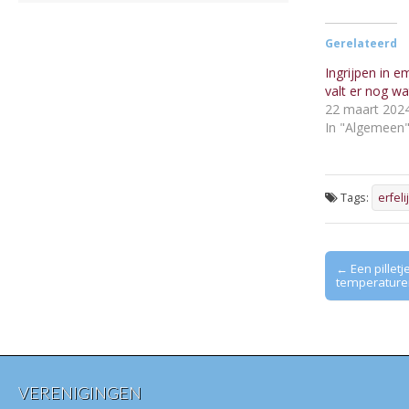
Gerelateerd
Ingrijpen in 
valt er nog wa
22 maart 202
In "Algemeen
Tags:
erfel
Post
← Een pilletj
temperature
navigation
VERENIGINGEN