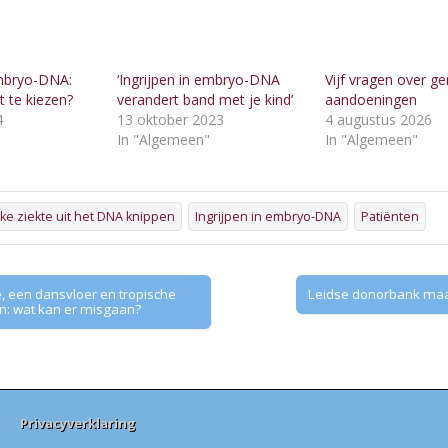
embryo-DNA:
‘Ingrijpen in embryo-DNA
Vijf vragen over g
t te kiezen?
verandert band met je kind’
aandoeningen
4
13 oktober 2023
4 augustus 2026
"
In "Algemeen"
In "Algemeen"
ijke ziekte uit het DNA knippen
Ingrijpen in embryo-DNA
Patiënten
e, een dansvloer en tropische
Leidse donorbank maa
n: wat kan er misgaan?
Privacyverklaring