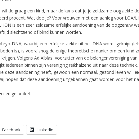
je wil dolgraag een kind, maar de kans dat je je zeldzame oogziekte d
onderd procent. Wat doe je? Voor vrouwen met een aanleg voor LOA/L
A/LHON is een zeer zeldzame erfelijke aandoening van de oogzenuw w
eftijd slechtziend of blind kunnen worden.
mbryo-DNA, waarbij een erfelijke ziekte uit het DNA wordt geknipt (iet
rboden is), is vooralsnog de enige theoretische manier om een kind 
 krijgen. Volgens Ad Alblas, voorzitter van de belangenvereniging v
t iedereen binnen zijn vereniging reikhalzend uit naar deze techniek. 
die deze aandoening heeft, gewoon een normaal, gezond leven wil lei
Wij hopen dat deze aandoening uitgebannen gaat worden voor het na
olledige artikel.
Facebook
LinkedIn