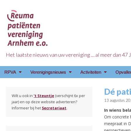
Het laatste nieuws van uw vereniging … al meer dan 47
Reuma Patienten Ve
Main
Skip
RPVA
Verenigingsnieuws
Activiteiten
Opvalle
menu
to
content
Dé pati
Wilt u ook in
't Steuntje
(verschijnt 6x per
13 augustus 2
jaar) en op deze website adverteren?
Informeer bij het
Secretariaat
.
In wiens bel
Om concrete h
meepraat in D
perspectieve