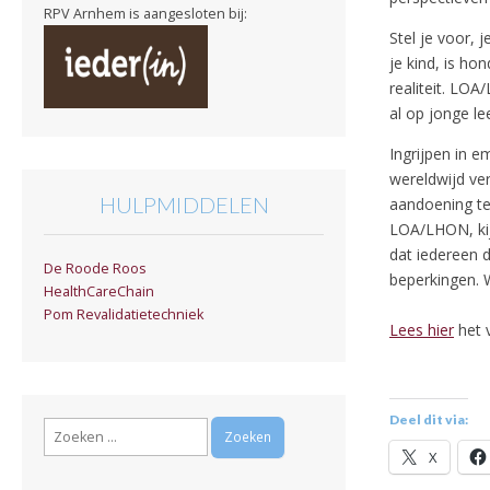
RPV Arnhem is aangesloten bij:
Stel je voor, 
je kind, is h
realiteit. LO
al op jonge le
Ingrijpen in e
wereldwijd ve
HULPMIDDELEN
aandoening te
LOA/LHON, kijk
dat iedereen 
De Roode Roos
beperkingen. 
HealthCareChain
Pom Revalidatietechniek
Lees hier
het v
Deel dit via:
Zoeken
naar:
X