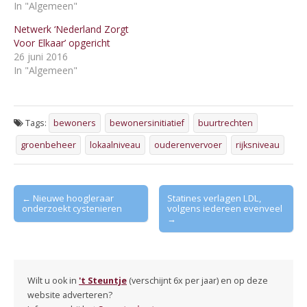
In "Algemeen"
Netwerk ‘Nederland Zorgt
Voor Elkaar’ opgericht
26 juni 2016
In "Algemeen"
Tags:
bewoners
bewonersinitiatief
buurtrechten
groenbeheer
lokaalniveau
ouderenvervoer
rijksniveau
Post
← Nieuwe hoogleraar
Statines verlagen LDL,
onderzoekt cystenieren
volgens iedereen evenveel
navigation
→
Wilt u ook in
't Steuntje
(verschijnt 6x per jaar) en op deze
website adverteren?