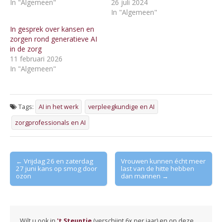
In "Algemeen"
26 juli 2024
In "Algemeen"
In gesprek over kansen en
zorgen rond generatieve AI
in de zorg
11 februari 2026
In "Algemeen"
Tags:
AI in het werk
verpleegkundige en AI
zorgprofessionals en AI
Post
← Vrijdag 26 en zaterdag
Vrouwen kunnen écht meer
27 juni kans op smog door
last van de hitte hebben
navigation
ozon
dan mannen →
Wilt u ook in
't Steuntje
(verschijnt 6x per jaar) en op deze