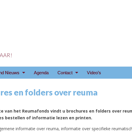
 JAAR!
reniging Arnhem e.o
nd Nieuws
Agenda
Contact
Video’s
res en folders over reuma
e van het Reumafonds vindt u brochures en folders over reu
es bestellen of informatie lezen en printen.
algemene informatie over reuma, informatie over specifieke reumatisc