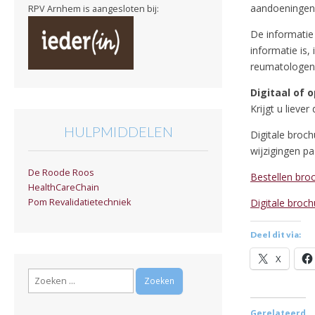
aandoeningen 
RPV Arnhem is aangesloten bij:
De informati
informatie is
reumatologen
Digitaal of 
Krijgt u lieve
HULPMIDDELEN
Digitale broch
wijzigingen p
De Roode Roos
Bestellen bro
HealthCareChain
Digitale broc
Pom Revalidatietechniek
Deel dit via:
X
Zoeken
naar:
Gerelateerd