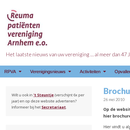
Het laatste nieuws van uw vereniging … al meer dan 47
Reuma Patienten Ve
Main
Skip
RPVA
Verenigingsnieuws
Activiteiten
Opvalle
menu
to
content
Brochu
Wilt u ook in
't Steuntje
(verschijnt 6x per
26 mei 2010
jaar) en op deze website adverteren?
Informeer bij het
Secretariaat
.
Op de websit
hier brochur
Hier vindt u 