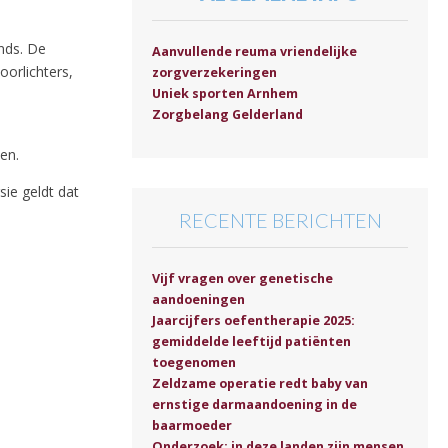
nds. De
Aanvullende reuma vriendelijke
orlichters,
zorgverzekeringen
Uniek sporten Arnhem
Zorgbelang Gelderland
len.
sie geldt dat
RECENTE BERICHTEN
Vijf vragen over genetische
aandoeningen
Jaarcijfers oefentherapie 2025:
gemiddelde leeftijd patiënten
toegenomen
Zeldzame operatie redt baby van
ernstige darmaandoening in de
baarmoeder
Onderzoek: in deze landen zijn mensen