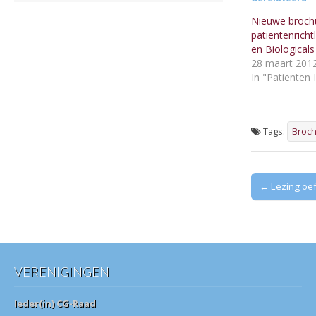
Nieuwe broch
patientenricht
en Biologicals
28 maart 201
In "Patiënten 
Tags:
Broc
Post
← Lezing oe
navigation
VERENIGINGEN
Ieder(in) CG-Raad