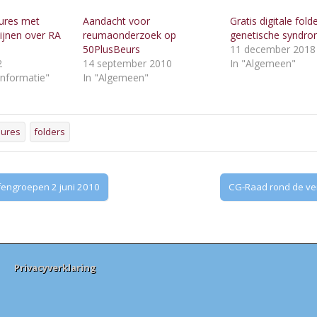
ures met
Aandacht voor
Gratis digitale fold
lijnen over RA
reumaonderzoek op
genetische syndr
50PlusBeurs
11 december 2018
2
14 september 2010
In "Algemeen"
Informatie"
In "Algemeen"
hures
folders
fengroepen 2 juni 2010
CG-Raad rond de ve
Privacyverklaring