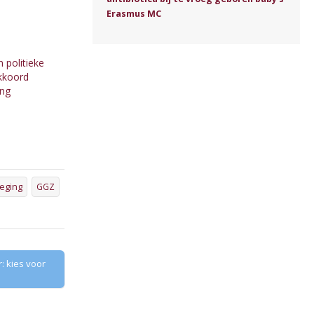
Erasmus MC
 politieke
akkoord
ing
eging
GGZ
: kies voor