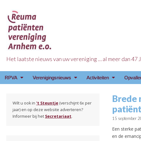
Het laatste nieuws van uw vereniging … al meer dan 47
Reuma Patienten Ve
Main
Skip
RPVA
Verenigingsnieuws
Activiteiten
Opvalle
menu
to
content
Brede 
Wilt u ook in
't Steuntje
(verschijnt 6x per
patiën
jaar) en op deze website adverteren?
Informeer bij het
Secretariaat
.
15 september 
Een sterke pa
en de emancip