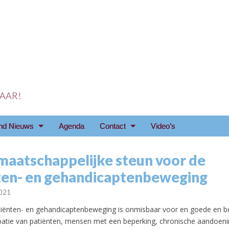
 JAAR!
reniging Arnhem e.o
nd Nieuws
Agenda
Contact
Video’s
maatschappelijke steun voor de
ten- en gehandicaptenbeweging
2021
tiënten- en gehandicaptenbeweging is onmisbaar voor en goede en b
atie van patiënten, mensen met een beperking, chronische aandoeni