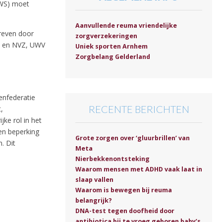
VWS) moet
Aanvullende reuma vriendelijke
reven door
zorgverzekeringen
VN en NVZ, UWV
Uniek sporten Arnhem
Zorgbelang Gelderland
enfederatie
RECENTE BERICHTEN
,
ke rol in het
en beperking
Grote zorgen over ‘gluurbrillen’ van
. Dit
Meta
Nierbekkenontsteking
Waarom mensen met ADHD vaak laat in
slaap vallen
Waarom is bewegen bij reuma
belangrijk?
DNA-test tegen doofheid door
antibiotica bij te vroeg geboren baby’s