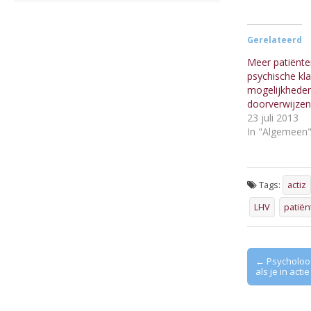
Gerelateerd
Meer patiënt
psychische kl
mogelijkheden
doorverwijzen
23 juli 2013
In "Algemeen
Tags:
actiz
LHV
patië
Post
← Psycholoog
als je in acti
navigation