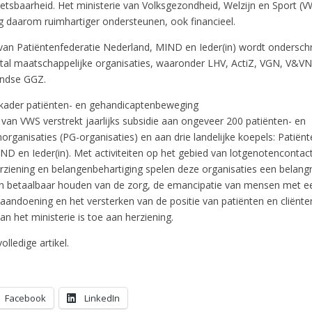
etsbaarheid. Het ministerie van Volksgezondheid, Welzijn en Sport (
 daarom ruimhartiger ondersteunen, ook financieel.
an Patiëntenfederatie Nederland, MIND en Ieder(in) wordt ondersch
tal maatschappelijke organisaties, waaronder LHV, ActiZ, VGN, V&
andse GGZ.
kader patiënten- en gehandicaptenbeweging
 van VWS verstrekt jaarlijks subsidie aan ongeveer 200 patiënten- en
rganisaties (PG-organisaties) en aan drie landelijke koepels: Patiënt
ND en Ieder(in). Met activiteiten op het gebied van lotgenotencontact
ziening en belangenbehartiging spelen deze organisaties een belangrij
en betaalbaar houden van de zorg, de emancipatie van mensen met e
aandoening en het versterken van de positie van patiënten en cliënten
an het ministerie is toe aan herziening.
olledige artikel.
Facebook
LinkedIn