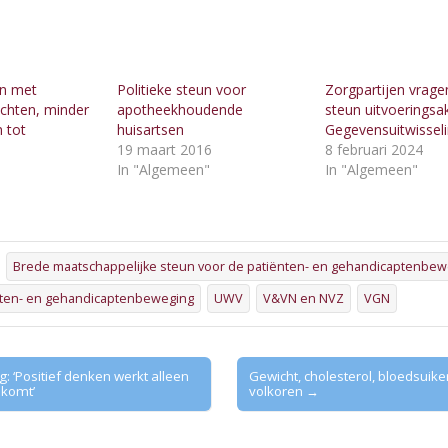
en met
Politieke steun voor
Zorgpartijen vragen
achten, minder
apotheekhoudende
steun uitvoerings
 tot
huisartsen
Gegevensuitwissel
19 maart 2016
8 februari 2024
In "Algemeen"
In "Algemeen"
"
Brede maatschappelijke steun voor de patiënten- en gehandicaptenbew
nten- en gehandicaptenbeweging
UWV
V&VN en NVZ
VGN
: ‘Positief denken werkt alleen
Gewicht, cholesterol, bloedsuiker
e komt’
volkoren →