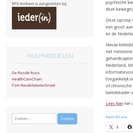
psychische kw
RPV Arnhem is aangesloten bij:
deze beweging
Deze oproep v
een groot aan
en de Nederl
Nieuw beleids
Het ministerie
HULPMIDDELEN
gehandicapteno
Nederland, MI
informatievoor
De Roode Roos
toegankelijk 
HealthCareChain
of chronische 
Pom Revalidatietechniek
beleidskader v
Lees hier
het v
Zoeken
Deel dit via:
naar:
X