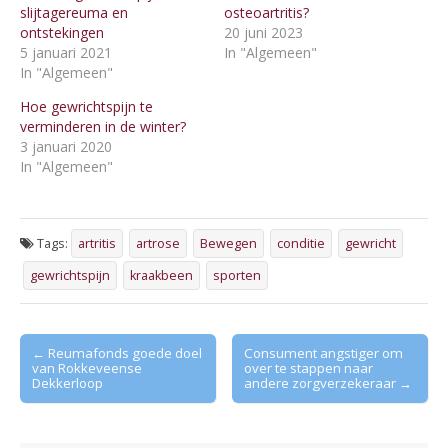
slijtagereuma en
osteoartritis?
ontstekingen
20 juni 2023
5 januari 2021
In "Algemeen"
In "Algemeen"
Hoe gewrichtspijn te
verminderen in de winter?
3 januari 2020
In "Algemeen"
Tags:
artritis
artrose
Bewegen
conditie
gewricht
gewrichtspijn
kraakbeen
sporten
Post
← Reumafonds goede doel
Consument angstiger om
van Rokkeveense
over te stappen naar
navigation
Dekkerloop
andere zorgverzekeraar →