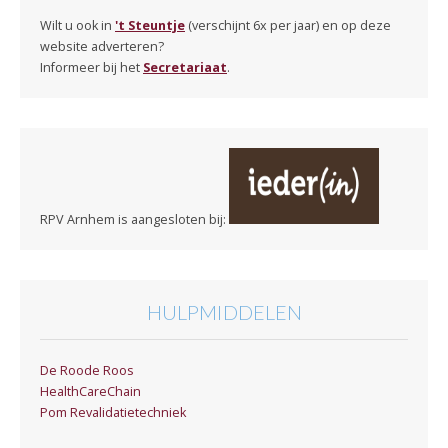
Wilt u ook in
't Steuntje
(verschijnt 6x per jaar) en op deze
website adverteren?
Informeer bij het
Secretariaat
.
RPV Arnhem is aangesloten bij:
HULPMIDDELEN
De Roode Roos
HealthCareChain
Pom Revalidatietechniek