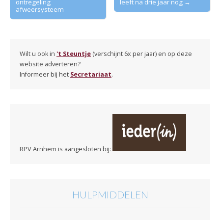
ontregeling
leeft na drie jaar nog →
afweersysteem
Wilt u ook in
't Steuntje
(verschijnt 6x per jaar) en op deze
website adverteren?
Informeer bij het
Secretariaat
.
RPV Arnhem is aangesloten bij:
HULPMIDDELEN