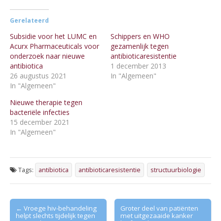
Gerelateerd
Subsidie voor het LUMC en
Schippers en WHO
Acurx Pharmaceuticals voor
gezamenlijk tegen
onderzoek naar nieuwe
antibioticaresistentie
antibiotica
1 december 2013
26 augustus 2021
In "Algemeen"
In "Algemeen"
Nieuwe therapie tegen
bacteriële infecties
15 december 2021
In "Algemeen"
Tags:
antibiotica
antibioticaresistentie
structuurbiologie
Post
← Vroege hiv-behandeling
Groter deel van patiënten
helpt slechts tijdelijk tegen
met uitgezaaide kanker
navigation