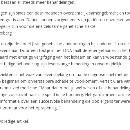
 bestaan er steeds meer behandelingen.
gen zijn sinds een paar maanden overzichtelijk samengebracht en to
en gratis app. Daarin kunnen zorgverleners en patiënten opzoeken w
elijk zijn voor die ene zeldzame genetische ziekte.
ooiberg
en zijn de dodelijkste genetische aandoeningen bij kinderen: 1 op de 4
evensjaar. Door één foutje in het DNA faalt de ‘energiefabriek’ in het 
aard met ernstige vergiftiging van het lichaam en kan verwoestende 
 tijdige behandeling zijn levenslange beperkingen onvermijdelijk.
 ziekten is het vaak van levensbelang om na de diagnose snel met de 
e beginnen om onherstelbare schade te voorkomen”, vertelt Clara va
rsonalized medicine. “Maar dan moet je wel weten of die behandeling
astige zoektocht naar die speld in de hooiberg. Het gaat immers om 
 informatie over een succesvolle behandeling die ooit ergens ter werel
t zomaar voor het oprapen ligt.”
olledige artikel.