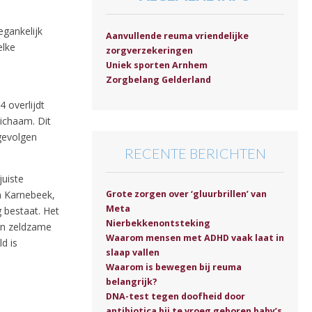
egankelijk
Aanvullende reuma vriendelijke
elke
zorgverzekeringen
Uniek sporten Arnhem
Zorgbelang Gelderland
 overlijdt
lichaam. Dit
gevolgen
RECENTE BERICHTEN
juiste
Grote zorgen over ‘gluurbrillen’ van
n Karnebeek,
Meta
 bestaat. Het
Nierbekkenontsteking
een zeldzame
Waarom mensen met ADHD vaak laat in
d is
slaap vallen
Waarom is bewegen bij reuma
belangrijk?
DNA-test tegen doofheid door
antibiotica bij te vroeg geboren baby’s