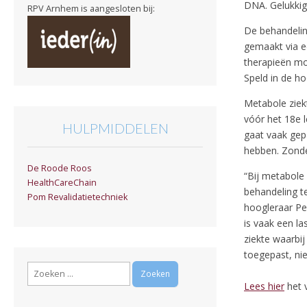
DNA. Gelukkig
RPV Arnhem is aangesloten bij:
De behandelin
gemaakt via e
therapieën mog
Speld in de h
Metabole ziekt
vóór het 18e l
HULPMIDDELEN
gaat vaak gep
hebben. Zonder
De Roode Roos
“Bij metabole
HealthCareChain
behandeling t
Pom Revalidatietechniek
hoogleraar Pe
is vaak een l
ziekte waarbij
toegepast, nie
Zoeken
naar:
Lees hier
het v