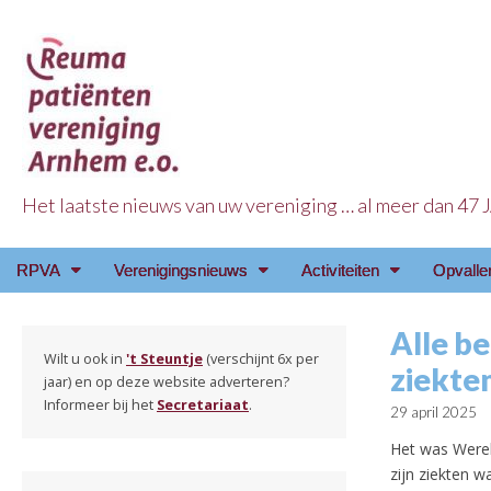
Het laatste nieuws van uw vereniging … al meer dan 47
Reuma Patienten Ve
Main
Skip
RPVA
Verenigingsnieuws
Activiteiten
Opvalle
menu
to
content
Alle b
Wilt u ook in
't Steuntje
(verschijnt 6x per
ziekten
jaar) en op deze website adverteren?
Informeer bij het
Secretariaat
.
29 april 2025
Het was Werel
zijn ziekten w