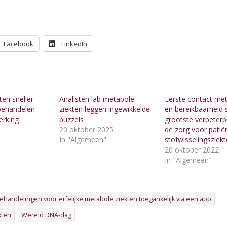
Facebook
LinkedIn
ten sneller
Analisten lab metabole
Eerste contact met
behandelen
ziekten leggen ingewikkelde
en bereikbaarheid s
rking
puzzels
grootste verbeterp
20 oktober 2025
de zorg voor pati
"
In "Algemeen"
stofwisselingsziek
20 oktober 2022
In "Algemeen"
behandelingen voor erfelijke metabole ziekten toegankelijk via een app
kten
Wereld DNA-dag