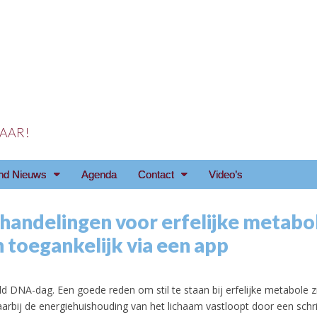
 JAAR!
reniging Arnhem e.o
nd Nieuws
Agenda
Contact
Video’s
ehandelingen voor erfelijke metabo
 toegankelijk via een app
d DNA-dag. Een goede reden om stil te staan bij erfelijke metabole z
aarbij de energiehuishouding van het lichaam vastloopt door een schrij