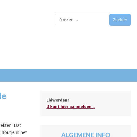
Zoeken
naar:
.
le
Lidworden?
U kunt hier aanmelden...
iekten. Dat
ffoutje in het
ALGEMENE INFO