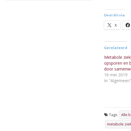
Deel dit via:
X
Gerelateerd
Metabole ziek
opsporen en 
door samenwe
16 mei 2019
In "Algemeen
Tags:
Alle 
metabole zie